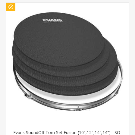
Evans SoundOff Tom Set Fusion (10",12",14",14") - SO-