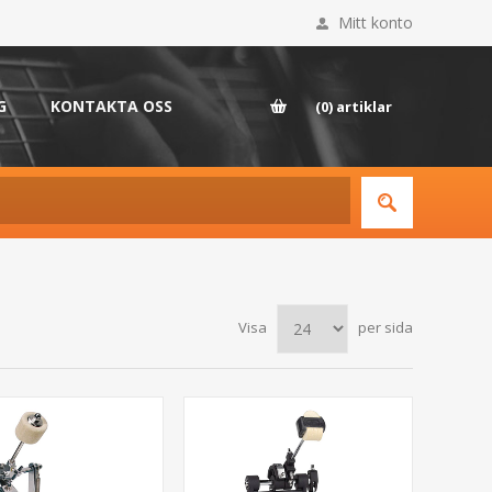
Mitt konto
G
KONTAKTA OSS
(0)
artiklar
Visa
per sida