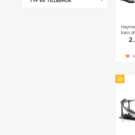
TYP AV TILLBEHÖR
Hayman
bass d
2