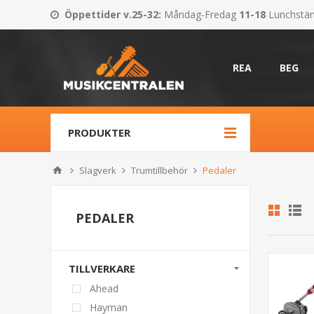
Öppettider v.25-32
:
Måndag-Fredag
11-18
Lunchstä
REA
BEG
PRODUKTER
Slagverk
Trumtillbehör
Pedaler
PEDALER
TILLVERKARE
Ahead
Hayman