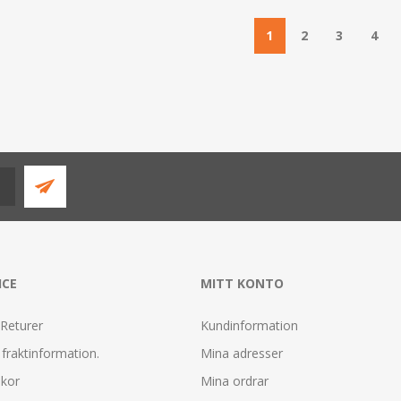
1
2
3
4
ICE
MITT KONTO
 Returer
Kundinformation
fraktinformation.
Mina adresser
lkor
Mina ordrar