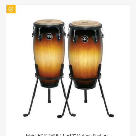
Meinl HC512VSB 11''+12'' Vintage Sunburst