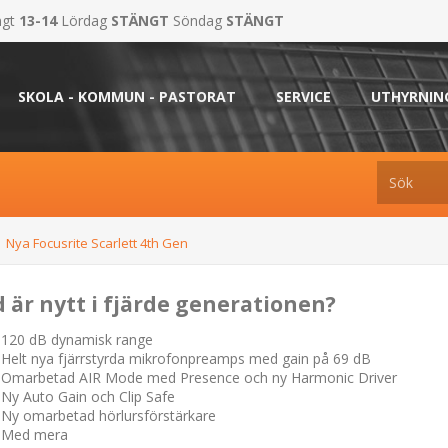
ngt
13-14
Lördag
STÄNGT
Söndag
STÄNGT
SKOLA - KOMMUN - PASTORAT
SERVICE
UTHYRNIN
Nya Focusrite Scarlett 4th Gen
 är nytt i fjärde generationen?
120 dB dynamisk range
Helt nya fjärrstyrda mikrofonpreamps med gain på 69 dB
Omarbetad AIR Mode med Presence och ny Harmonic Driver
Ny Auto Gain och Clip Safe
Ny omarbetad hörlursförstärkare
Med mera