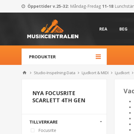
Öppettider v.25-32
:
Måndag-Fredag
11-18
Lunchstä
REA
BEG
PRODUKTER
Studio-Inspelning-Data
Ljudkort & MIDI
Ljudkort
Vad
NYA FOCUSRITE
SCARLETT 4TH GEN
TILLVERKARE
Focusrite