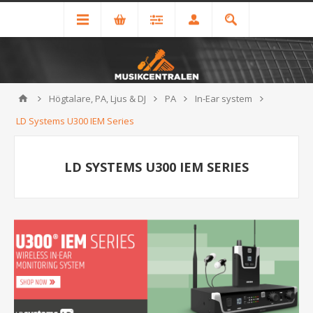
Högtalare, PA, Ljus & DJ
PA
In-Ear system
LD Systems U300 IEM Series
LD SYSTEMS U300 IEM SERIES