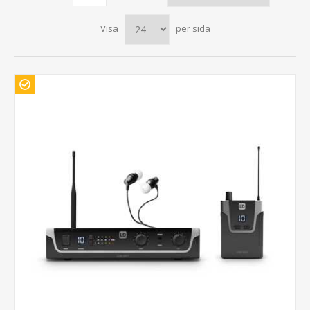
Visa
per sida