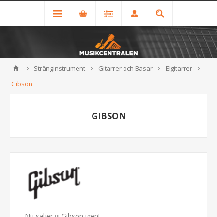
Stränginstrument
Gitarrer och Basar
Elgitarrer
Gibson
GIBSON
Nu säljer vi Gibson igen!