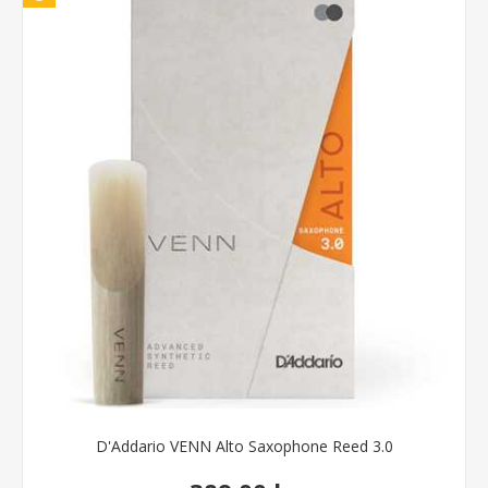
D'Addario VENN Alto Saxophone Reed 3.0