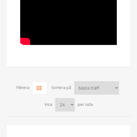
Filtrera
Sortera på
Visa
per sida