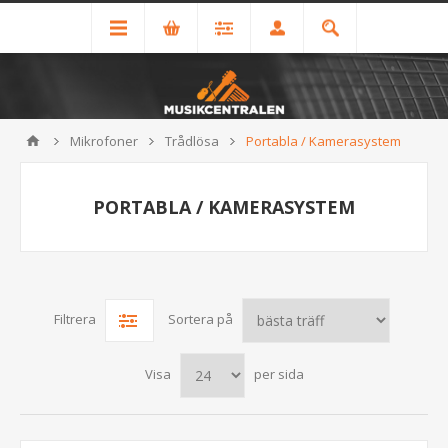
Mikrofoner
Trådlösa
Portabla / Kamerasystem
PORTABLA / KAMERASYSTEM
Filtrera
Sortera på
Visa
per sida