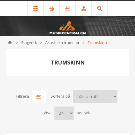
Slagverk
Akustiska trummor
Trumskinn
TRUMSKINN
Filtrera
Sortera på
Visa
per sida