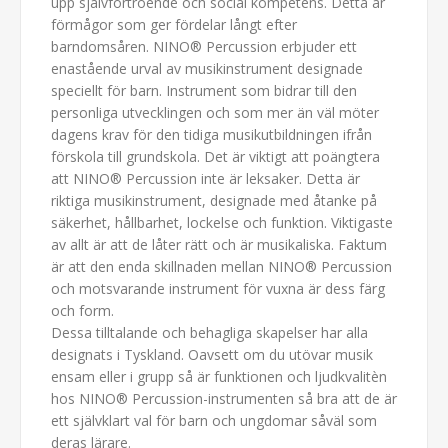
upp självförtroende och social kompetens. Detta är
förmågor som ger fördelar långt efter
barndomsåren. NINO® Percussion erbjuder ett
enastående urval av musikinstrument designade
speciellt för barn. Instrument som bidrar till den
personliga utvecklingen och som mer än väl möter
dagens krav för den tidiga musikutbildningen ifrån
förskola till grundskola. Det är viktigt att poängtera
att NINO® Percussion inte är leksaker. Detta är
riktiga musikinstrument, designade med åtanke på
säkerhet, hållbarhet, lockelse och funktion. Viktigaste
av allt är att de låter rätt och är musikaliska. Faktum
är att den enda skillnaden mellan NINO® Percussion
och motsvarande instrument för vuxna är dess färg
och form.
Dessa tilltalande och behagliga skapelser har alla
designats i Tyskland. Oavsett om du utövar musik
ensam eller i grupp så är funktionen och ljudkvalitèn
hos NINO® Percussion-instrumenten så bra att de är
ett självklart val för barn och ungdomar såväl som
deras lärare.