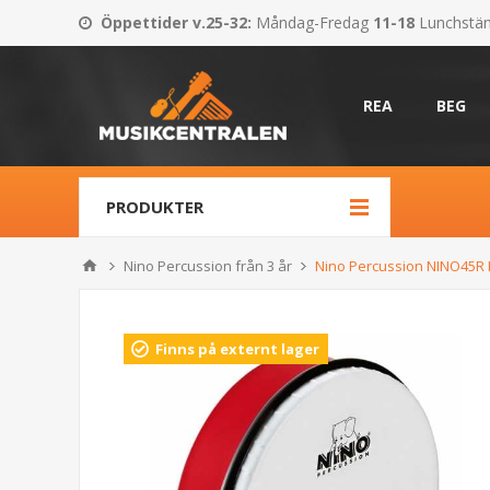
Öppettider v.25-32
:
Måndag-Fredag
11-18
Lunchstä
REA
BEG
PRODUKTER
Nino Percussion från 3 år
Nino Percussion NINO45R
Finns på externt lager