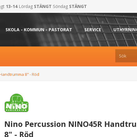
ngt
13-14
Lördag
STÄNGT
Söndag
STÄNGT
SKOLA - KOMMUN - PASTORAT
SERVICE
UTHYRNIN
 Handtrumma 8" - Röd
Nino Percussion NINO45R Handt
8" - Röd