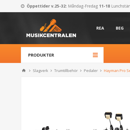
Öppettider v.25-32
:
Måndag-Fredag
11-18
Lunchstä
REA
BEG
PRODUKTER
Slagverk
Trumtillbehör
Pedaler
Hayman Pro Se