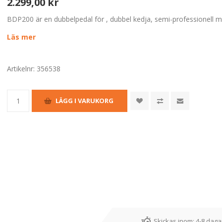
2.299,00 kr
BDP200 är en dubbelpedal för , dubbel kedja, semi-professionell m
Läs mer
Artikelnr:
356538
Skickas inom:
4-8 dagar