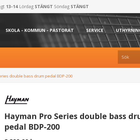
ngt
13-14
Lördag
STÄNGT
Söndag
STÄNGT
SKOLA - KOMMUN - PASTORAT
SERVICE
UTHYRNIN
ries double bass drum pedal BDP-200
Hayman Pro Series double bass d
pedal BDP-200