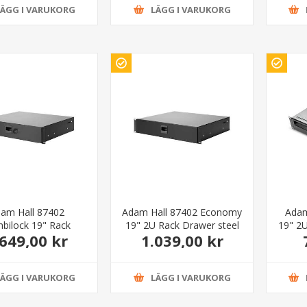
LÄGG I VARUKORG
LÄGG I VARUKORG
am Hall 87402
Adam Hall 87402 Economy
Adam
bilock 19" Rack
19" 2U Rack Drawer steel
19" 2
.649,00 kr
1.039,00 kr
 with combination
lock
LÄGG I VARUKORG
LÄGG I VARUKORG