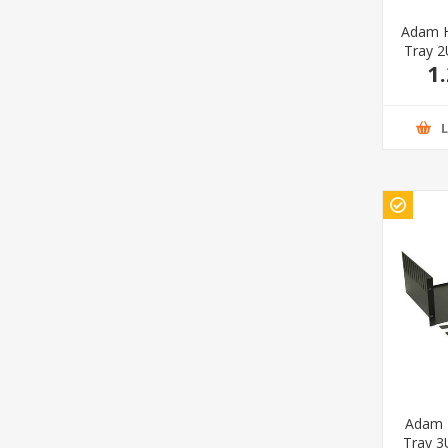
Adam H
Tray 2U
1
Adam H
Tray 3