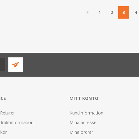
1
2
3
4
ICE
MITT KONTO
 Returer
Kundinformation
fraktinformation.
Mina adresser
lkor
Mina ordrar