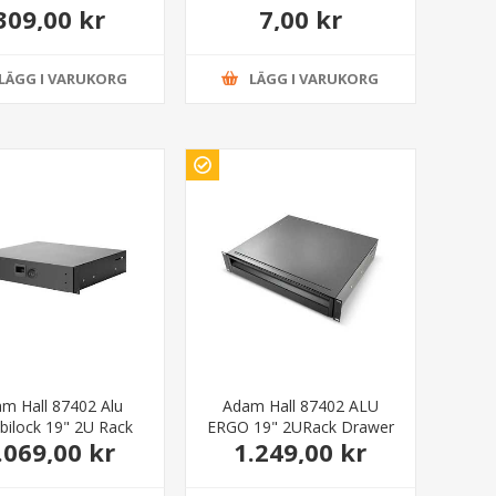
309,00 kr
7,00 kr
an be cut to size
LÄGG I VARUKORG
LÄGG I VARUKORG
m Hall 87402 Alu
Adam Hall 87402 ALU
ilock 19" 2U Rack
ERGO 19" 2URack Drawer
.069,00 kr
1.249,00 kr
r with combination
aluminium
lock aluminium