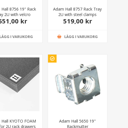
Hall 8756 19" Rack
Adam Hall 8757 Rack Tray
ay 2U with velcro
2U with steel clamps
651,00 kr
519,00 kr
LÄGG I VARUKORG
LÄGG I VARUKORG
 Hall KYOTO FOAM
Adam Hall 5650 19"
 for 2U rack drawers
Rackmutter