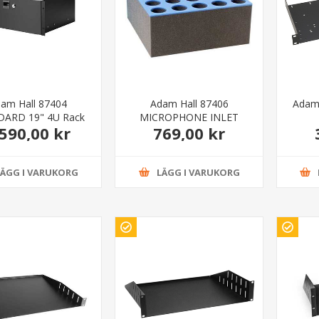
am Hall 87404
Adam Hall 87406
Adam 
ARD 19" 4U Rack
MICROPHONE INLET
.590,00 kr
769,00 kr
r with lock steel
Microphone Insert for
87406 Rack Drawer 6U
LÄGG I VARUKORG
LÄGG I VARUKORG