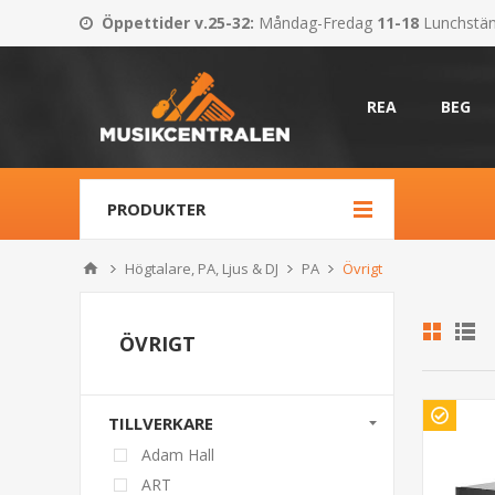
Öppettider v.25-32
:
Måndag-Fredag
11-18
Lunchstä
REA
BEG
PRODUKTER
Högtalare, PA, Ljus & DJ
PA
Övrigt
ÖVRIGT
TILLVERKARE
Adam Hall
ART