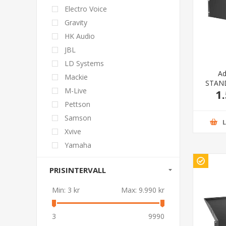
Electro Voice
Gravity
HK Audio
JBL
LD Systems
Ad
Mackie
STAND
M-Live
1
Drawe
Pettson
Samson
Xvive
Yamaha
PRISINTERVALL
Min:
3 kr
Max:
9.990 kr
3
9990