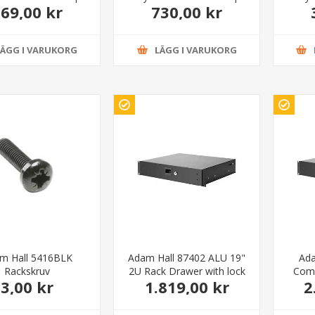
69,00 kr
730,00 kr
c
LÄGG I VARUKORG
LÄGG I VARUKORG
m Hall 5416BLK
Adam Hall 87402 ALU 19"
Ada
Rackskruv
2U Rack Drawer with lock
Comb
3,00 kr
1.819,00 kr
2
aluminium
Drawe