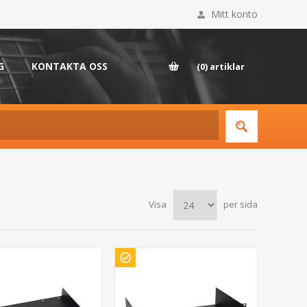
Mitt konto
G
KONTAKTA OSS
(0)
artiklar
Visa
per sida