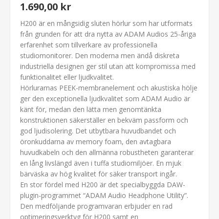
1.690,00 kr
H200 är en mångsidig sluten hörlur som har utformats
från grunden för att dra nytta av ADAM Audios 25-åriga
erfarenhet som tillverkare av professionella
studiomonitorer. Den moderna men ändå diskreta
industriella designen ger stil utan att kompromissa med
funktionalitet eller ljudkvalitet.
Hörlurarnas PEEK-membranelement och akustiska hölje
ger den exceptionella ljudkvalitet som ADAM Audio är
känt för, medan den lätta men genomtänkta
konstruktionen säkerställer en bekväm passform och
god ljudisolering. Det utbytbara huvudbandet och
öronkuddarna av memory foam, den avtagbara
huvudkabeln och den allmänna robustheten garanterar
en lång livslängd även i tuffa studiomiljöer. En mjuk
bärväska av hög kvalitet för säker transport ingår.
En stor fördel med H200 är det specialbyggda DAW-
plugin-programmet “ADAM Audio Headphone Utility”.
Den medföljande programvaran erbjuder en rad
optimeringsverktyg för H200 samt en