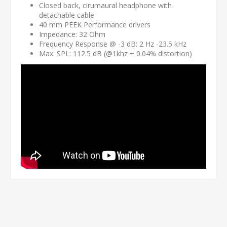
Closed back, cirumaural headphone with
detachable cable
40 mm PEEK Performance drivers
Impedance: 32 Ohm
Frequency Response @ -3 dB: 2 Hz -23.5 kHz
Max. SPL: 112.5 dB (@1khz + 0.04% distortion)