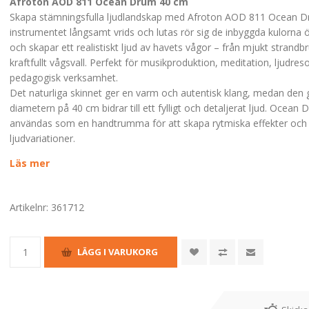
Afroton AOD 811 Ocean Drum 40 cm
Skapa stämningsfulla ljudlandskap med Afroton AOD 811 Ocean D
instrumentet långsamt vrids och lutas rör sig de inbyggda kulorna 
och skapar ett realistiskt ljud av havets vågor – från mjukt strandbru
kraftfullt vågsvall. Perfekt för musikproduktion, meditation, ljudreso
pedagogisk verksamhet.
Det naturliga skinnet ger en varm och autentisk klang, medan den
diametern på 40 cm bidrar till ett fylligt och detaljerat ljud. Ocea
användas som en handtrumma för att skapa rytmiska effekter och 
ljudvariationer.
Läs mer
Artikelnr:
361712