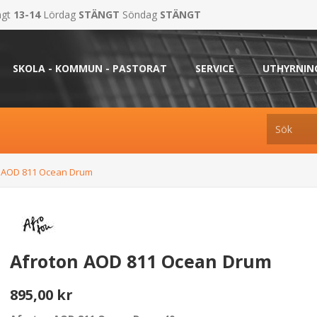
ngt
13-14
Lördag
STÄNGT
Söndag
STÄNGT
SKOLA - KOMMUN - PASTORAT
SERVICE
UTHYRNIN
n AOD 811 Ocean Drum
Afroton AOD 811 Ocean Drum
895,00 kr