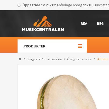
Öppettider v.25-32
:
Måndag-Fredag
11-18
Lunchstä
REA
BEG
PRODUKTER
Slagverk
Percussion
Övrig percussion
Afroto