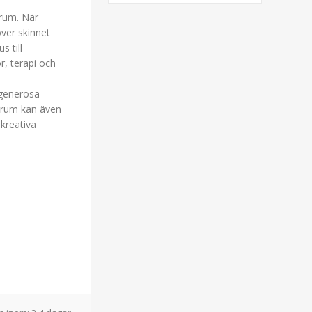
rum. När
över skinnet
s till
r, terapi och
 generösa
n Drum kan även
kreativa