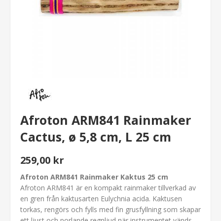
Afroton ARM841 Rainmaker
Cactus, ø 5,8 cm, L 25 cm
259,00 kr
Afroton ARM841 Rainmaker Kaktus 25 cm
Afroton ARM841 är en kompakt rainmaker tillverkad av
en gren från kaktusarten
Eulychnia acida
. Kaktusen
torkas, rengörs och fylls med fin grusfyllning som skapar
ett ljust och porlande regnljud när instrumentet vänds