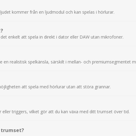
 ljudet kommer från en ljudmodul och kan spelas i hörlurar.
t?
r det enkelt att spela in direkt i dator eller DAW utan mikrofoner.
e en realistisk spelkänsla, särskilt i mellan- och premiumsegmente
 möjligheten att spela med hörlurar utan att störa grannar.
ller triggers, vilket gör att du kan växa med ditt trumset över tid.
t trumset?