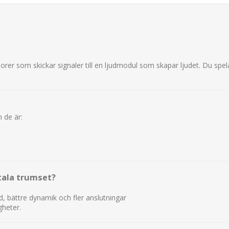
orer som skickar signaler till en ljudmodul som skapar ljudet. Du spe
m de är:
itala trumset?
ud, bättre dynamik och fler anslutningar
gheter.