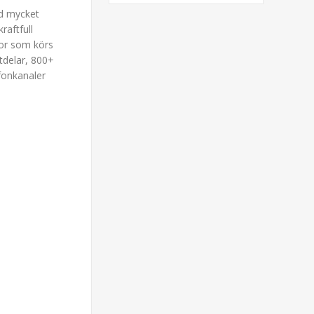
ed mycket
aftfull
or som körs
itdelar, 800+
fonkanaler