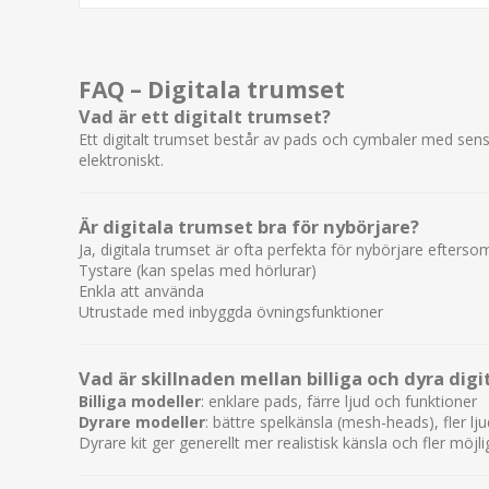
FAQ – Digitala trumset
Vad är ett digitalt trumset?
Ett digitalt trumset består av pads och cymbaler med sens
elektroniskt.
Är digitala trumset bra för nybörjare?
Ja, digitala trumset är ofta perfekta för nybörjare efterso
Tystare (kan spelas med hörlurar)
Enkla att använda
Utrustade med inbyggda övningsfunktioner
Vad är skillnaden mellan billiga och dyra dig
Billiga modeller
: enklare pads, färre ljud och funktioner
Dyrare modeller
: bättre spelkänsla (mesh-heads), fler lj
Dyrare kit ger generellt mer realistisk känsla och fler möjli