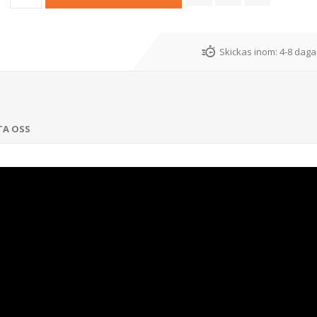
Skickas inom:
4-8 dagar
TA OSS