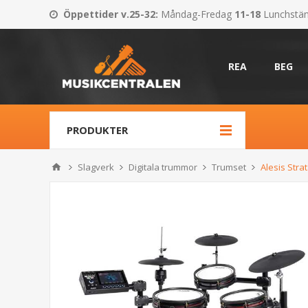
Öppettider v.25-32
:
Måndag-Fredag
11-18
Lunchstä
REA
BEG
PRODUKTER
Slagverk
Digitala trummor
Trumset
Alesis Stra