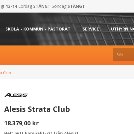
ngt
13-14
Lördag
STÄNGT
Söndag
STÄNGT
SKOLA - KOMMUN - PASTORAT
SERVICE
UTHYRNIN
ta Club
Alesis Strata Club
18.379,00 kr
Helt nytt kompakt-kit från Alesis!