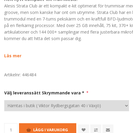
Alesis Strata Club är ett kompakt e-kit optimerat för trummisar m
groove, men som kanske har ont om utrymme. Strata Club har en kr
trummodul med en 7-tums pekskärm och en kraftfull BFD-ljudmot
på en flerkärnig processor. Med över 25 GB innehåll, 75 kit, 370+ k
artikulationer och 144 000+ samplingar med flera justerbara mikro
kommer du att hitta det som passar dig.
Läs mer
Artikelnr:
446484
Välj leveranssätt Skrymmande vara *
*