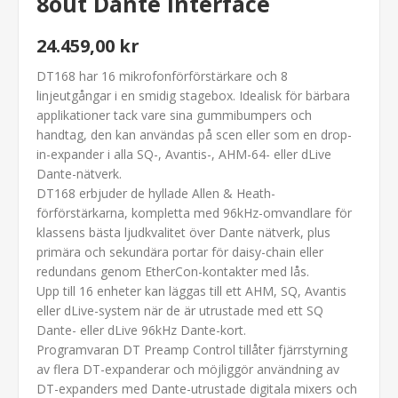
8out Dante Interface
24.459,00 kr
DT168 har 16 mikrofonförförstärkare och 8
linjeutgångar i en smidig stagebox. Idealisk för bärbara
applikationer tack vare sina gummibumpers och
handtag, den kan användas på scen eller som en drop-
in-expander i alla SQ-, Avantis-, AHM-64- eller dLive
Dante-nätverk.
DT168 erbjuder de hyllade Allen & Heath-
förförstärkarna, kompletta med 96kHz-omvandlare för
klassens bästa ljudkvalitet över Dante nätverk, plus
primära och sekundära portar för daisy-chain eller
redundans genom EtherCon-kontakter med lås.
Upp till 16 enheter kan läggas till ett AHM, SQ, Avantis
eller dLive-system när de är utrustade med ett SQ
Dante- eller dLive 96kHz Dante-kort.
Programvaran DT Preamp Control tillåter fjärrstyrning
av flera DT-expanderar och möjliggör användning av
DT-expanders med Dante-utrustade digitala mixers och