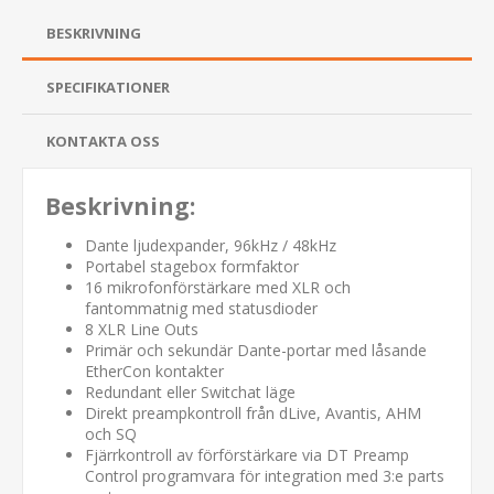
BESKRIVNING
SPECIFIKATIONER
KONTAKTA OSS
Beskrivning:
Dante ljudexpander, 96kHz / 48kHz
Portabel stagebox formfaktor
16 mikrofonförstärkare med XLR och
fantommatnig med statusdioder
8 XLR Line Outs
Primär och sekundär Dante-portar med låsande
EtherCon kontakter
Redundant eller Switchat läge
Direkt preampkontroll från dLive, Avantis, AHM
och SQ
Fjärrkontroll av förförstärkare via DT Preamp
Control programvara för integration med 3:e parts