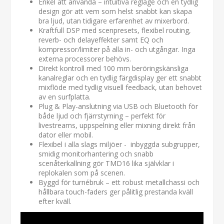
Enkel att använda – intuitiva reglage och en tydlig
design gör att vem som helst snabbt kan skapa
bra ljud, utan tidigare erfarenhet av mixerbord.
Kraftfull DSP med scenpresets, flexibel routing,
reverb- och delayeffekter samt EQ och
kompressor/limiter på alla in- och utgångar. Inga
externa processorer behövs.
Direkt kontroll med 100 mm beröringskänsliga
kanalreglar och en tydlig färgdisplay ger ett snabbt
mixflöde med tydlig visuell feedback, utan behovet
av en surfplatta.
Plug & Play-anslutning via USB och Bluetooth för
både ljud och fjärrstyrning – perfekt för
livestreams, uppspelning eller mixning direkt från
dator eller mobil.
Flexibel i alla slags miljöer - inbyggda subgrupper,
smidig monitorhantering och snabb
scenåterkallning gör TMD16 lika självklar i
replokalen som på scenen.
Byggd för turnébruk – ett robust metallchassi och
hållbara touch-faders ger pålitlig prestanda kväll
efter kväll.