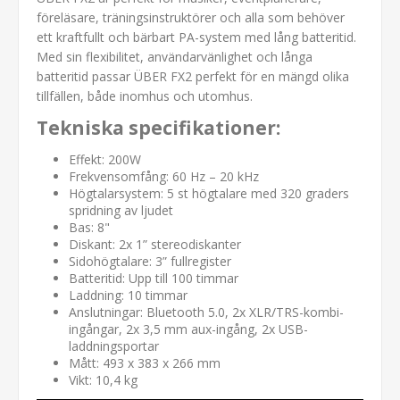
föreläsare, träningsinstruktörer och alla som behöver
ett kraftfullt och bärbart PA-system med lång batteritid.
Med sin flexibilitet, användarvänlighet och långa
batteritid passar ÜBER FX2 perfekt för en mängd olika
tillfällen, både inomhus och utomhus.
Tekniska specifikationer:
Effekt: 200W
Frekvensomfång: 60 Hz – 20 kHz
Högtalarsystem: 5 st högtalare med 320 graders
spridning av ljudet
Bas: 8"
Diskant: 2x 1” stereodiskanter
Sidohögtalare: 3” fullregister
Batteritid: Upp till 100 timmar
Laddning: 10 timmar
Anslutningar: Bluetooth 5.0, 2x XLR/TRS-kombi-
ingångar, 2x 3,5 mm aux-ingång, 2x USB-
laddningsportar
Mått: 493 x 383 x 266 mm
Vikt: 10,4 kg