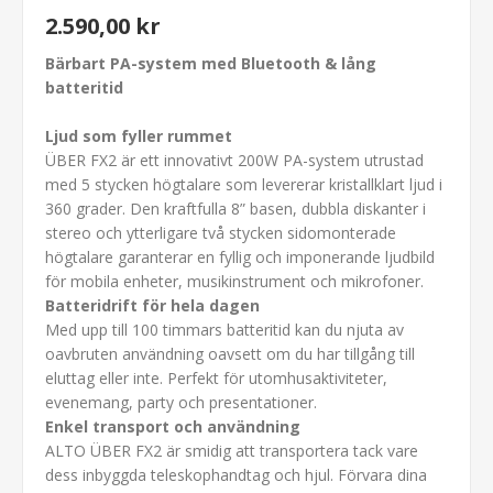
2.590,00 kr
Bärbart PA-system med Bluetooth & lång
batteritid
Ljud som fyller rummet
ÜBER FX2 är ett innovativt 200W PA-system utrustad
med 5 stycken högtalare som levererar kristallklart ljud i
360 grader. Den kraftfulla 8” basen, dubbla diskanter i
stereo och ytterligare två stycken sidomonterade
högtalare garanterar en fyllig och imponerande ljudbild
för mobila enheter, musikinstrument och mikrofoner.
Batteridrift för hela dagen
Med upp till 100 timmars batteritid kan du njuta av
oavbruten användning oavsett om du har tillgång till
eluttag eller inte. Perfekt för utomhusaktiviteter,
evenemang, party och presentationer.
Enkel transport och användning
ALTO ÜBER FX2 är smidig att transportera tack vare
dess inbyggda teleskophandtag och hjul. Förvara dina