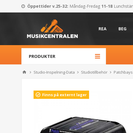
Öppettider v.25-32
:
Måndag-Fredag
11-18
Lunchstä
REA
BEG
PRODUKTER
Studio-Inspelning-Data
Studiotillbehör
Patchbays
Finns på externt lager