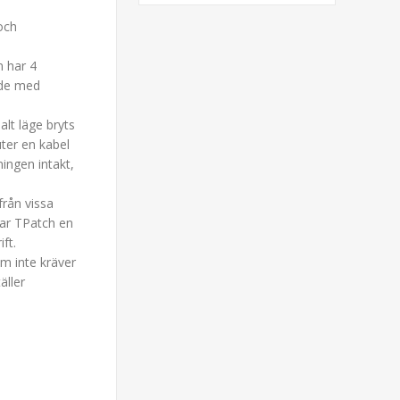
och
n har 4
ade med
alt läge bryts
ter en kabel
ningen intakt,
 från vissa
har TPatch en
ft.
om inte kräver
äller