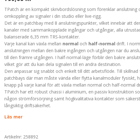
TPatch är en kompakt skrivbordslösning som förenklar anslutning 
omkoppling av signaler i din studio eller live-rigg.
Det är en patchbay med 8 anslutningspunkter, vilket innebär att de
kanaler med sammankopplade ingångar och utgångar, alla utrust
balanserade 6,35 mm TRS-kontakter.
Varje kanal kan växla mellan
normal
och
half-normal
drift. I norm
anslutningen mellan den bakre ingången och utgången när du anslu
till den främre utgången. I half-normal-läge förblir den bakre anslut
vilket gör att du kan dela signalen till en andra destination.
Den anpassar sig snabbt och enkelt till ditt arbetsflöde. Till skillnad
patchbays där man måste vända eller flytta kanalmoduler fysiskt, 
knapp på varje kanal för att växla mellan normal och half-normal dri
TPatch har ett robust chassi i aluminium, en passiv konstruktion s
någon strömförsörjning samt högkvalitativa kontakter som säkerst
långsiktig driftsäkerhet.
Läs mer
Artikelnr:
258892