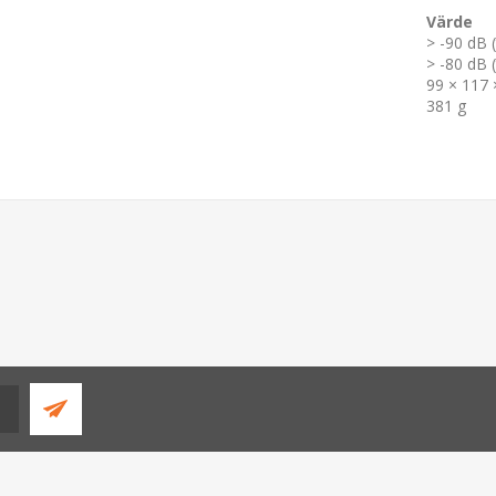
Värde
> -90 dB (
> -80 dB (
99 × 117
381 g