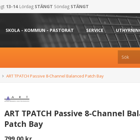
ngt
13-14
Lördag
STÄNGT
Söndag
STÄNGT
SKOLA - KOMMUN - PASTORAT
SERVICE
UTHYRNIN
ART TPATCH Passive 8-Channel Balanced Patch Bay
ART TPATCH Passive 8-Channel Ba
Patch Bay
799,00 kr