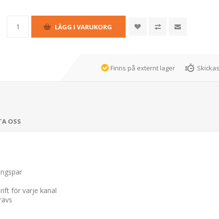
Finns på externt lager
Skickas
TA OSS
ångspar
rift för varje kanal
rävs