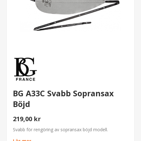
BG A33C Svabb Sopransax
Böjd
219,00 kr
Svabb för rengöring av sopransax böjd modell.
Läs mer