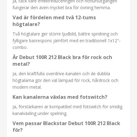
Ja, tack vare effektreduceringen och hörlursutgången
fungerar den även mycket bra för övning hemma.
Vad är fördelen med två 12-tums
högtalare?
Två högtalare ger större ljudbild, bättre spridning och
fylligare basrespons jämfört med en traditionell 1x12"-
combo.
Är Debut 100R 212 Black bra för rock och
metal?
Ja, den kraftfulla overdrive-kanalen och de dubbla
högtalarna gör den väl lämpad för rock, hårdrock och
modern metal.
Kan kanalerna växlas med fotswitch?
Ja, förstärkaren är kompatibel med fotswitch för smidig
kanalväxling under spelning.
Vem passar Blackstar Debut 100R 212 Black
för?