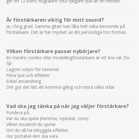
ger en 12-tums högtalare ofta fylligare ljud än en mindre.
Är förstärkaren viktig för mitt sound?
Ja, i hög grad. Samma gitarr kan låta helt olika beroende på
förstärkare. Det är här mycket av din personliga ton formas.
Vilken förstärkare passar nybörjare?
En mindre combo eller modellingförstärkare är ett bra val. Du
får:
Lagom volym för hemmet
Flera ljud och effekter
Enkel användning
Det gör det lätt att komma igång och testa olika stilar.
Vad ska jag tänka på när jag väljer förstärkare?
Fundera på:
Var du ska spela (hemma, replokal, scen)
Vilken musikstil du spelar
Om du vill ha inbyggda effekter
Hur portabel den ska vara