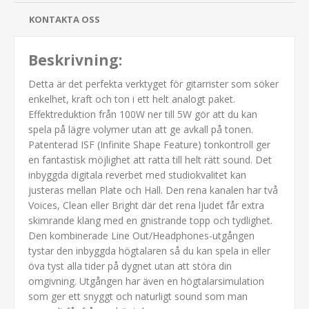
KONTAKTA OSS
Beskrivning:
Detta är det perfekta verktyget för gitarrister som söker
enkelhet, kraft och ton i ett helt analogt paket.
Effektreduktion från 100W ner till 5W gör att du kan
spela på lägre volymer utan att ge avkall på tonen.
Patenterad ISF (Infinite Shape Feature) tonkontroll ger
en fantastisk möjlighet att ratta till helt rätt sound. Det
inbyggda digitala reverbet med studiokvalitet kan
justeras mellan Plate och Hall. Den rena kanalen har två
Voices, Clean eller Bright där det rena ljudet får extra
skimrande klang med en gnistrande topp och tydlighet.
Den kombinerade Line Out/Headphones-utgången
tystar den inbyggda högtalaren så du kan spela in eller
öva tyst alla tider på dygnet utan att störa din
omgivning. Utgången har även en högtalarsimulation
som ger ett snyggt och naturligt sound som man