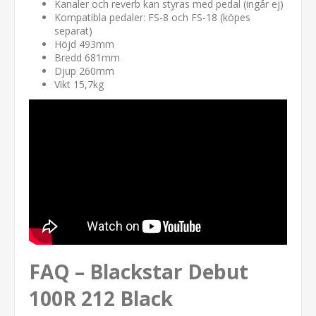
Kanaler och reverb kan styras med pedal (ingår ej)
Kompatibla pedaler: FS-8 och FS-18 (köpes
separat)
Höjd 493mm
Bredd 681mm
Djup 260mm
Vikt 15,7kg
FAQ – Blackstar Debut
100R 212 Black