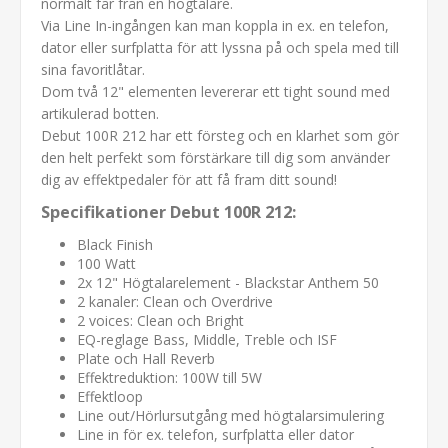
normalt får från en högtalare.
Via Line In-ingången kan man koppla in ex. en telefon,
dator eller surfplatta för att lyssna på och spela med till
sina favoritlåtar.
Dom två 12" elementen levererar ett tight sound med
artikulerad botten.
Debut 100R 212 har ett försteg och en klarhet som gör
den helt perfekt som förstärkare till dig som använder
dig av effektpedaler för att få fram ditt sound!
Specifikationer Debut 100R 212:
Black Finish
100 Watt
2x 12" Högtalarelement - Blackstar Anthem 50
2 kanaler: Clean och Overdrive
2 voices: Clean och Bright
EQ-reglage Bass, Middle, Treble och ISF
Plate och Hall Reverb
Effektreduktion: 100W till 5W
Effektloop
Line out/Hörlursutgång med högtalarsimulering
Line in för ex. telefon, surfplatta eller dator