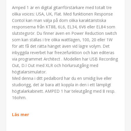
Amped 1 är en digital gitarrförstärkare med totalt tre
olika voices: USA, UK, Flat. Med funktionen Response
Contol kan man välja på dom olika karaktäristiska
responserna från KT88, 6L6, EL34, 6V6 eller EL84 som
slutstegsrör. Du finner även en Power Reduction switch
som kan ställas i tre olika wattlägen, 100, 20 eller 1W
för att få det rätta hänget även vid lägre volym. Det
inbyggda reverbet har freezefunktion och kan editeras
via programmet Architect . Modellen har USB Recording
Out, D.I Out med XLR och hörlursutgång med
högtalarsimulator.
Med denna i ditt pedalbord har du en smidig live eller
studiorigg, det är bara att koppla in den i ett lämpligt
högtalarkabinett. AMPED 1 har teleutgång med 8 resp.
16ohm.
Läs mer