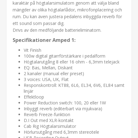
karaktär på högtalarsimulatorn genom att välja bland
mängder av olika högtalarlådor, mikrofonplacering och
rum. Du kan även justera pedalens inbyggda reverb för
ett sound som passar dig.
Drivs av den medföljande batterieliminatorn.
Specifikationer Amped 1:
Vit Finish
100w digital gitarrförstärkare i pedalform
Högtalarutgång 8 eller 16 ohm - 6,3mm telejack
EQ: Bas, Mellan, Diskant
2 kanaler (manual eller preset)
3 voices: USA, UK, Flat
Responskontroll: KT88, 6L6, EL34, 6V6, EL84 samt
linjär
Effektloop
Power Reduction switch: 100, 20 eller 1W
Inbyggt reverb (editerbart via mjukvara)
Reverb Freeze-funktion
D.I Out med XLR-kontakt
Cab Rig Högtalarsimulator
Hörlursutgång med 6,3mm stereotele
USB Recording Output