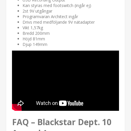
Kan styras med footswitch (ingår ej)
2st 9V utgångar
Programvaran Architect ingår
Drivs med medföljande 9V nätadapter
Vikt 1,57kg
Bredd 200mm
Höjd 81mm
Djup 149mm
FAQ – Blackstar Dept. 10