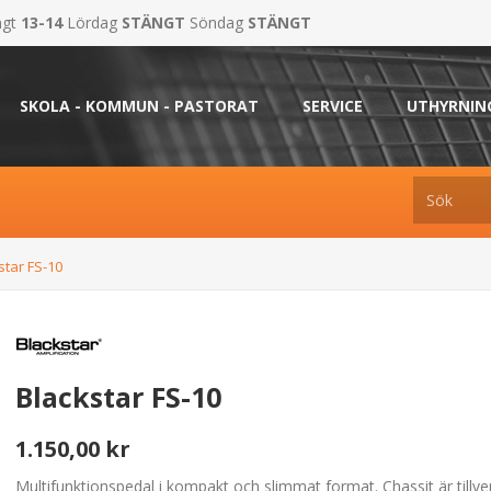
ngt
13-14
Lördag
STÄNGT
Söndag
STÄNGT
SKOLA - KOMMUN - PASTORAT
SERVICE
UTHYRNIN
star FS-10
Blackstar FS-10
1.150,00 kr
Multifunktionspedal i kompakt och slimmat format. Chassit är tillver