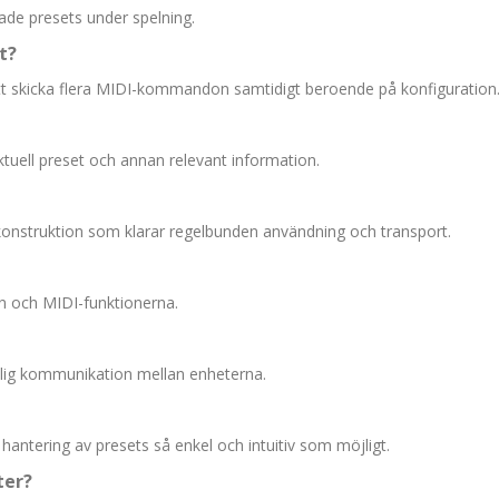
rade presets under spelning.
t?
tt skicka flera MIDI-kommandon samtidigt beroende på konfiguration
ktuell preset och annan relevant information.
 konstruktion som klarar regelbunden användning och transport.
en och MIDI-funktionerna.
itlig kommunikation mellan enheterna.
antering av presets så enkel och intuitiv som möjligt.
ter?