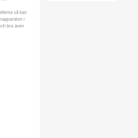
llerna så kan
ämapparaten i
 och bra även