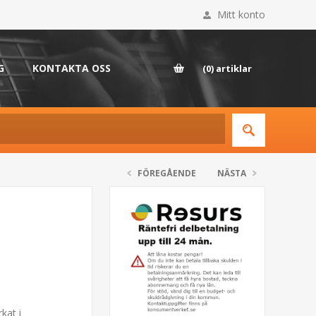
Mitt konto
G
KONTAKTA OSS
(0)
artiklar
FÖREGÅENDE
NÄSTA
kat i