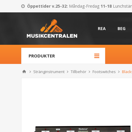
Öppettider v.25-32
:
Måndag-Fredag
11-18
Lunchstä
REA
BEG
PRODUKTER
Stränginstrument
Tillbehör
Footswitches
Black