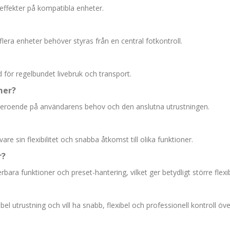
 effekter på kompatibla enheter.
lera enheter behöver styras från en central fotkontroll.
 för regelbundet livebruk och transport.
ner?
er beroende på användarens behov och den anslutna utrustningen.
re sin flexibilitet och snabba åtkomst till olika funktioner.
r?
a funktioner och preset-hantering, vilket ger betydligt större flexibil
 utrustning och vill ha snabb, flexibel och professionell kontroll över