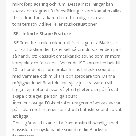
mikrofonplacering och rum. Dessa inställningar kan
sparas och lagras i 3 förinställningar som kan återkallas
direkt från förstärkaren för ett otroligt urval av
tonalternativ vid live- eller studiosituationer.
ISF - Infinite Shape Feature
ISF är en helt unik tonkontroll framtagen av Blackstar.
För att förklara den lite enkelt så om du ställer den på 0
så har du ett klassiskt amerikanskt sound som är mera
kompakt och fokuserat. Vrider du ISF-kontrollen helt till
10 så har du det som brukar kallas brittiska soundet
med varmare och mjukare och sprödare ton. Denna
möjlighet innebär att du kan själv justera var du vill
lägga dej mellan dessa två ytterligheter och på så sätt
skapa ditt eget, personliga sound.
Även hur övriga EQ-kontroller reagerar påverkas av var
på skalan mellan amerikanskt och brittiskt sound du valt
att ligga.
Detta gör att du kan ratta fram nästintill oändligt med
klassiska och nyskapande sound ur din Blackstar-