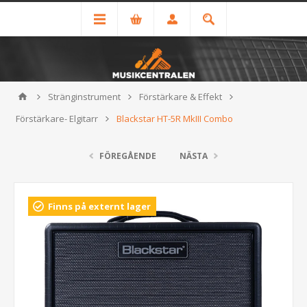
Stränginstrument
Förstärkare & Effekt
Förstärkare- Elgitarr
Blackstar HT-5R MkIII Combo
FÖREGÅENDE
NÄSTA
Finns på externt lager