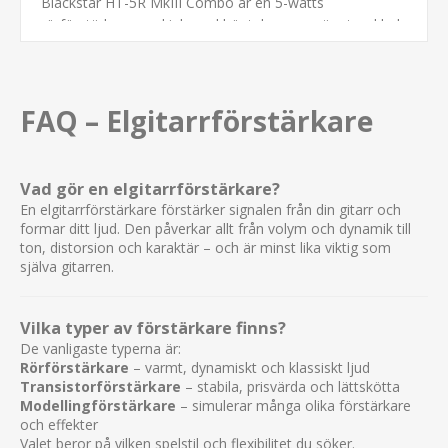
Blackstar HT-5R MkIII Combo är en 5-watts
rörförstärkare med inbyggd högtalare som är utvecklad
för hemmabruk, inspelning, övning och mindre
spelningar. Den kombinerar klassiskt rörljud med
moderna anslutningsmöjligheter.
FAQ – Elgitarrförstärkare
Är HT-5R MkIII en rörförstärkare?
Ja, den är utrustad med äkta rör i både förförstärkaren
och slutsteget för att leverera autentisk rörkänsla,
Vad gör en elgitarrförstärkare?
dynamik och respons.
En elgitarrförstärkare förstärker signalen från din gitarr och
formar ditt ljud. Den påverkar allt från volym och dynamik till
Hur mycket effekt har HT-5R MkIII?
ton, distorsion och karaktär – och är minst lika viktig som
Förstärkaren levererar 5 watt och har dessutom
själva gitarren.
effektreducering som gör det möjligt att spela på
betydligt lägre volymer utan att förlora den
Vilka typer av förstärkare finns?
karakteristiska rörkänslan.
De vanligaste typerna är:
Hur många kanaler har HT-5R MkIII?
Rörförstärkare
– varmt, dynamiskt och klassiskt ljud
Transistorförstärkare
– stabila, prisvärda och lättskötta
Den har två kanaler: Clean och Overdrive. Båda
Modellingförstärkare
– simulerar många olika förstärkare
kanalerna erbjuder dessutom två olika voicings för ökad
och effekter
flexibilitet.
Valet beror på vilken spelstil och flexibilitet du söker.