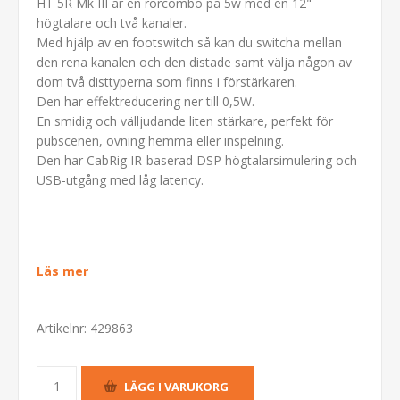
HT 5R Mk III är en rörcombo på 5w med en 12"
högtalare och två kanaler.
Med hjälp av en footswitch så kan du switcha mellan
den rena kanalen och den distade samt välja någon av
dom två disttyperna som finns i förstärkaren.
Den har effektreducering ner till 0,5W.
En smidig och välljudande liten stärkare, perfekt för
pubscenen, övning hemma eller inspelning.
Den har CabRig IR-baserad DSP högtalarsimulering och
USB-utgång med låg latency.
Läs mer
Artikelnr:
429863