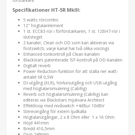
förstärkare.
Specifikationer HT-5R MkIII:
5 watts rörcombo
12" högtalarelement
1 st. ECC83-rör i förförstärkaren, 1 st. 12BH7-rör i
slutsteget
2 kanaler, Clean och OD som kan aktiveras via
footswitch, varje kanal har två olika voicings
Enhanced-tonkontroll på Clean-kanalen
Blackstars patenterade ISF-kontroll på OD-kanalen
Digitalt reverb
Power Reduction-funktion för att ställa ner watt-
antalet till 0,5W
DI-utgång (XLR), hörlursutgång och USB-utgång
med högtalarsimulering (CabRig)
Reverb och högtalarsimulering (CabRig) kan
editeras via Blackstars mjukvara Architect
Effektloop med nivåswitch +4dBu/-10dBV
Stereoingång för extern ljudkälla
Högtalarutgångar, 2 x 8 Ohm eller 1 x 16 Ohm
Höjd 441mm
Bredd 410,5mm
Djup 249mm