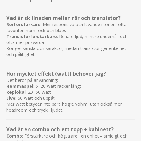
Är HT-5R MkIII lämplig för hemmabruk?
Ja, den är särskilt populär för hemmabruk eftersom den
Vad är skillnaden mellan rör och transistor?
erbjuder äkta rörljud även vid låga volymer.
Rörförstärkare
: Mer responsiva och levande i tonen, ofta
favoriter inom rock och blues
Kan HT-5R MkIII användas för repetitioner
Transistorförstärkare
: Renare ljud, mindre underhåll och
och mindre spelningar?
ofta mer prisvärda
Rör ger känsla och karaktär, medan transistor ger enkelhet
Ja, 5 watt rörkraft räcker för många
och pålitlighet.
repetitionssituationer och mindre livespelningar, särskilt
när förstärkaren mickas upp genom ett PA-system.
Hur mycket effekt (watt) behöver jag?
Vad är Blackstars ISF-kontroll?
Det beror på användning:
ISF (Infinite Shape Feature) gör det möjligt att justera
Hemmaspel
: 5–20 watt räcker långt
tonkaraktären mellan ett mer amerikanskt och ett mer
Replokal
: 20–50 watt
Live
: 50 watt och uppåt
brittiskt förstärkarsound.
Mer watt betyder inte bara högre volym, utan också mer
Har HT-5R MkIII inbyggt reverb?
headroom och tryck i ljudet.
Ja, förstärkaren har digitalt reverb som ger extra djup
och rymd åt ljudet.
Vad är en combo och ett topp + kabinett?
Har HT-5R MkIII högtalarsimulering?
Combo
: Förstärkare och högtalare i en enhet – smidigt och