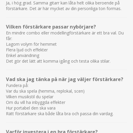
Ja, i hög grad. Samma gitarr kan låta helt olika beroende på
utmärkt för externa effekter som delay, reverb och
förstärkare. Det är här mycket av din personliga ton formas.
modulation.
Kan jag ansluta ett externt
Vilken förstärkare passar nybörjare?
högtalarkabinett?
En mindre combo eller modellingförstärkare är ett bra val. Du
Ja, förstärkaren har högtalarutgång för anslutning till
får:
Lagom volym för hemmet
externa gitarrkabinett.
Flera ljud och effekter
Kan jag spela musik genom förstärkaren?
Enkel användning
Det gör det lätt att komma igång och testa olika stilar.
Ja, den har en line in-ingång som gör det möjligt att
ansluta mobiltelefon, surfplatta eller dator för att spela
tillsammans med backing tracks.
Vad ska jag tänka på när jag väljer förstärkare?
Fundera på:
Kan kanalerna styras med fotswitch?
Var du ska spela (hemma, replokal, scen)
Ja, förstärkaren kan styras med kompatibel fotswitch för
Vilken musikstil du spelar
Om du vill ha inbyggda effekter
snabb kanalväxling under spelning.
Hur portabel den ska vara
Är HT-5R MkIII bra för inspelning?
Rätt förstärkare ska både låta bra och passa din vardag.
Ja, kombinationen av äkta rörkrets, USB-inspelning,
CabRig-simulering och låg effekt gör den mycket populär
Varför investera i en bra förstärkare?