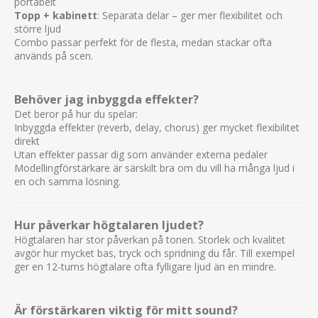
portabelt
Ja, den är utrustad med Blackstars CabRig-teknik som
Topp + kabinett
: Separata delar – ger mer flexibilitet och
erbjuder realistisk högtalarsimulering för inspelning,
större ljud
hörlurar och direktanslutning.
Combo passar perfekt för de flesta, medan stackar ofta
används på scen.
Kan jag spela in direkt till dator?
Ja, förstärkaren har USB-C-anslutning som gör det
Behöver jag inbyggda effekter?
möjligt att spela in direkt till dator utan separat
Det beror på hur du spelar:
ljudinterface.
Inbyggda effekter (reverb, delay, chorus) ger mycket flexibilitet
Kan jag använda hörlurar?
direkt
Utan effekter passar dig som använder externa pedaler
Ja, den har hörlursutgång med CabRig-simulering för
Modellingförstärkare är särskilt bra om du vill ha många ljud i
tyst övning och inspelning.
en och samma lösning.
Kan jag spela utan att använda den
inbyggda högtalaren?
Hur påverkar högtalaren ljudet?
Högtalaren har stor påverkan på tonen. Storlek och kvalitet
Ja, förstärkaren kan användas för hörlursspelning och
avgör hur mycket bas, tryck och spridning du får. Till exempel
inspelning utan att den interna högtalaren behöver vara
ger en 12-tums högtalare ofta fylligare ljud än en mindre.
aktiv.
Har HT-5R MkIII en effektloop?
Är förstärkaren viktig för mitt sound?
Ja, den är utrustad med en effektloop som passar