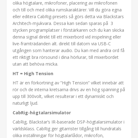
olika högtalare, mikrofoner, placering av mikrofonen
och till och med olika rumskaraktärer. Vill du göra egna
eller editera CabRig-presets så görs detta via Blackstars
Architech-mjukvara. Dessa kan sedan sparas på 3
stycken programplatser i förstärkaren och du kan skicka
denna signal direkt till ett mixerbord vid inspelning eller
live-framträdanden alt. direkt till datorn via USB-C
utgången som hanterar audio. Du kan med andra ord få
ett riktigt bra rörsound i dina hörlurar, till mixerbordet
utan att behöva micka.
HT = High Tension
HT är en förkortning av ”High Tension” vilket innebär att
rör och de interna kretsarna drivs av en hög spänning på
upp till 300volt, vilket resulterar i ett dynamiskt och
naturligt ljud.
CabRig-högtalarsimulator
CabRig, Blackstar’s IR-baserade DSP-högtalarsimulator i
världsklass. CabRig ger gitarrister tillgång till hundratals
olika inställningar för högtalarlådor, mikrofon,