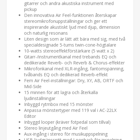
gitarrer och andra akustiska instrument med
pickup
Den innovativa Air Feel-funktionen återskapar
stereomikrofonuppställningar och ger ett
inspirerande akustiskt ljud med djup, dimension
och naturlig resonans
Liten design som är lätt att bära med sig, med två
specialdesignade 5-tums twin-cone-högtalare
10-watts stereoeffektförstärkare (5 watt x 2)
Gitarr-/instrumentkanal med trebands EQ och
dedikerade Reverb- och Reverb & Chorus-effekter
Mikrofonkanal med XLR-ingång, fantomspänning,
tvåbands EQ och dedikerad Reverb-effekt
Fem Air Feel-inställningar: Dry, XY, AB, ORTF och
Mid-Side
15 minnen för att lagra och återkalla
ljudinställningar
Inbyggd rytmbox med 15 mönster
Anpassa mönstertyper med 119 val i AC-22LX
Editor
Inbyggd looper (kräver fotpedal som tillval)
Stereo linjeutgång med Air Feel
Aux-ingång i stereo för musikuppspelning
USB-ljudgränssnitt med Loopback för inspelning