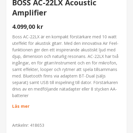
BOSS AC-22LX Acoustic
Amplifier
4.099,00 kr
Boss AC-22LX är en kompakt förstärkare med 10 watt
uteffekt för akustisk gitarr. Med den innovativa Air Feel-
funktionen ger den ett inspirerande akustiskt ljud med
djup, dimension och naturlig resonans. AC-22LX har två
ingångar, en för gitarr/instrument och en för mikrofon,
samt effekter, looper och rytmer att spela tillsammans
med. Bluetooth finns via adaptern BT-Dual (säljs
separat) samt USB till inspelning till dator. Förstärkaren
drivs av en medföljande nätadapter eller 8 stycken AA-
batterier
Läs mer
Artikelnr:
418653