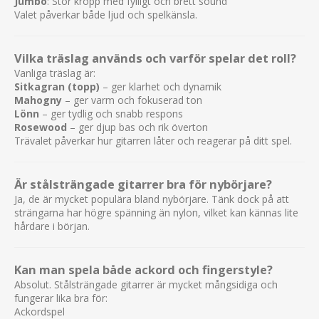
Jumbo
: Stor kropp med fylligt och brett sound
Valet påverkar både ljud och spelkänsla.
Vilka träslag används och varför spelar det roll?
Vanliga träslag är:
Sitkagran (topp)
– ger klarhet och dynamik
Mahogny
– ger varm och fokuserad ton
Lönn
– ger tydlig och snabb respons
Rosewood
– ger djup bas och rik överton
Trävalet påverkar hur gitarren låter och reagerar på ditt spel.
Är stålsträngade gitarrer bra för nybörjare?
Ja, de är mycket populära bland nybörjare. Tänk dock på att
strängarna har högre spänning än nylon, vilket kan kännas lite
hårdare i början.
Kan man spela både ackord och fingerstyle?
Absolut. Stålsträngade gitarrer är mycket mångsidiga och
fungerar lika bra för:
Ackordspel