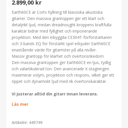
2.899,00 kr
Earth60CE är Corts hyllning till klassiska akustiska
gitarrer. Den massiva grantoppen ger ett klart och
detaljrikt ljud, medan dreadnought-kroppens kraftfulla
karaktär bidrar med fyllighet och imponerande
projektion. Med den inbyggda CE304T-förförstärkaren
och 3-bands EQ för förstärkt spel erbjuder Earth60CE
enastående värde för gitarrister på alla nivåer.
Massiv grantopp för klarhet och övertonsrikedom
Den massiva grantoppen ger Earth60CE en ljus, tydlig
och välartikulerad ton. Den avancerade X-stagningen
maximerar volym, projektion och respons, vilket ger ett
öppet och dynamiskt ljud med rik övertonskaraktär.
Vi justerar alltid din gitarr innan leverans.
Läs mer
Artikelnr:
449749