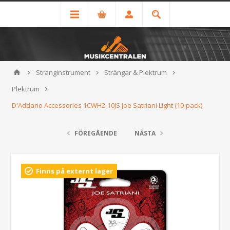
Stränginstrument
Strängar & Plektrum
Plektrum
D'Addario Accessories 1CWH2-10JS Joe Satriani Light (10-pack)
FÖREGÅENDE
NÄSTA
Finns på externt lager