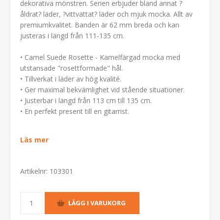
dekorativa mönstren. Serien erbjuder bland annat ?
åldrat? läder, ?vittvättat? läder och mjuk mocka. Allt av
premiumkvalitet. Banden är 62 mm breda och kan
justeras i längd från 111-135 cm.
• Camel Suede Rosette - Kamelfärgad mocka med
utstansade "rosettformade" hål.
• Tillverkat i läder av hög kvalité.
• Ger maximal bekvämlighet vid stående situationer.
• Justerbar i längd från 113 cm till 135 cm.
• En perfekt present till en gitarrist.
Läs mer
Artikelnr:
103301