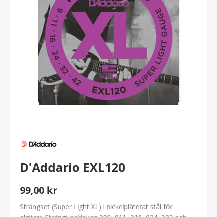
D'Addario EXL120
99,00 kr
Strängset (Super Light XL) i nickelpläterat stål för