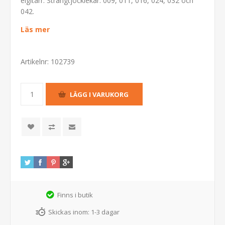
elgitarr. Strängtjocklekar: 009, 011, 016, 024, 032 och
042.
Läs mer
Artikelnr:
102739
Finns i butik
Skickas inom:
1-3 dagar