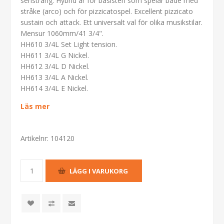
sensträng. Hybrid är för basisten som spelar både med
stråke (arco) och för pizzicatospel. Excellent pizzicato
sustain och attack. Ett universalt val för olika musikstilar.
Mensur 1060mm/41 3/4".
HH610 3/4L Set Light tension.
HH611 3/4L G Nickel.
HH612 3/4L D Nickel.
HH613 3/4L A Nickel.
HH614 3/4L E Nickel.
Läs mer
Artikelnr:
104120