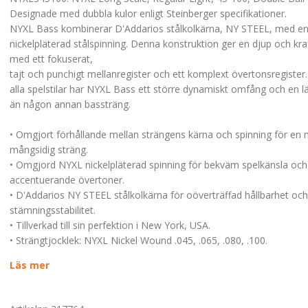
Designade med dubbla kulor enligt Steinberger specifikationer.
NYXL Bass kombinerar D'Addarios stålkolkärna, NY STEEL, med e
nickelpläterad stålspinning. Denna konstruktion ger en djup och kra
med ett fokuserat,
tajt och punchigt mellanregister och ett komplext övertonsregister
alla spelstilar har NYXL Bass ett större dynamiskt omfång och en l
än någon annan bassträng.
• Omgjort förhållande mellan strängens kärna och spinning för en
mångsidig sträng.
• Omgjord NYXL nickelpläterad spinning för bekväm spelkänsla och
accentuerande övertoner.
• D'Addarios NY STEEL stålkolkärna för oöverträffad hållbarhet oc
stämningsstabilitet.
• Tillverkad till sin perfektion i New York, USA.
• Strängtjocklek: NYXL Nickel Wound .045, .065, .080, .100.
Läs mer