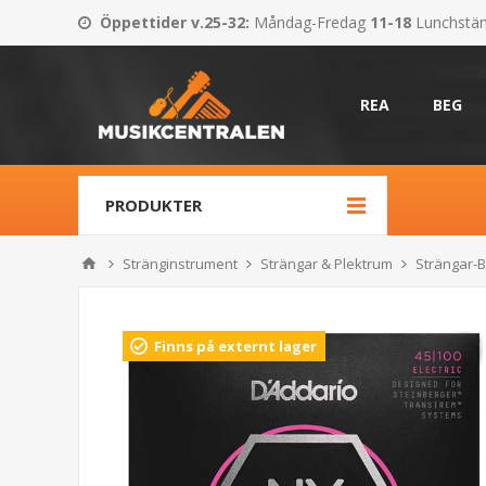
Öppettider v.25-32
:
Måndag-Fredag
11-18
Lunchstä
REA
BEG
PRODUKTER
Stränginstrument
Strängar & Plektrum
Strängar-
Finns på externt lager