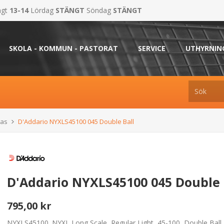
ngt
13-14
Lördag
STÄNGT
Söndag
STÄNGT
SKOLA - KOMMUN - PASTORAT
SERVICE
UTHYRNIN
Bas
D'Addario NYXLS45100 045 Double Ball
D'Addario NYXLS45100 045 Double 
795,00 kr
NYXLS45100. NYXL Long Scale, Regular Light, 45-100, Double Ball 