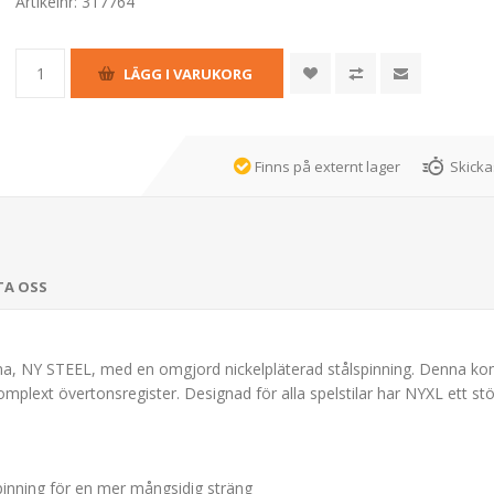
Artikelnr:
317764
Finns på externt lager
Skicka
TA OSS
a, NY STEEL, med en omgjord nickelpläterad stålspinning. Denna kons
komplext övertonsregister. Designad för alla spelstilar har NYXL ett 
pinning för en mer mångsidig sträng