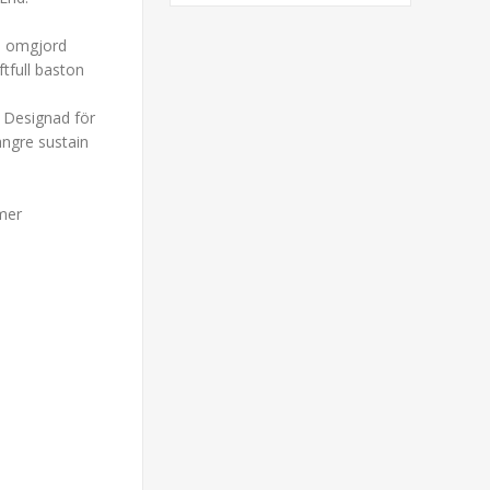
n omgjord
ftfull baston
. Designad för
ängre sustain
 mer
h