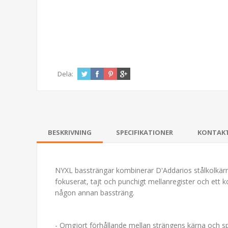
Dela:
BESKRIVNING
SPECIFIKATIONER
KONTAK
NYXL bassträngar kombinerar D'Addarios stålkolkärn
fokuserat, tajt och punchigt mellanregister och ett 
någon annan bassträng.
- Omgjort förhållande mellan strängens kärna och s