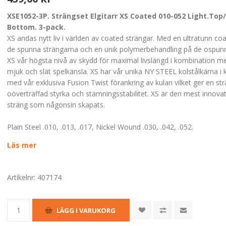
XSE1052-3P. Strängset Elgitarr XS Coated 010-052 Light.Top
Bottom. 3-pack.
XS andas nytt liv i världen av coated strängar. Med en ultratunn coa
de spunna strängarna och en unik polymerbehandling på de ospunn
XS vår högsta nivå av skydd för maximal livslängd i kombination me
mjuk och slät spelkänsla. XS har vår unika NY STEEL kolstålkärna i
med vår exklusiva Fusion Twist förankring av kulan vilket ger en s
oöverträffad styrka och stämningsstabilitet. XS är den mest innova
sträng som någonsin skapats.
Plain Steel .010, .013, .017, Nickel Wound .030, .042, .052.
Läs mer
Artikelnr:
407174