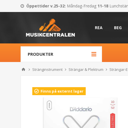
Öppettider v.25-32
:
Måndag-Fredag
11-18
Lunchstä
REA
BEG
PRODUKTER
Stränginstrument
Strängar & Plektrum
Strängar-El
Finns på externt lager