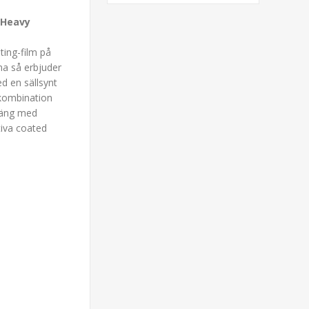
/Heavy
ting-film på
a så erbjuder
d en sällsynt
 kombination
träng med
tiva coated