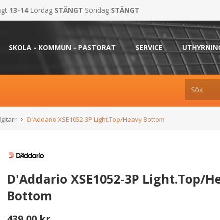
ngt
13-14
Lördag
STÄNGT
Söndag
STÄNGT
SKOLA - KOMMUN - PASTORAT
SERVICE
UTHYRNIN
gitarr
D'Addario XSE1052-3P Light.Top/Heavy Bottom
D'Addario XSE1052-3P Light.Top/H
Bottom
439,00 kr