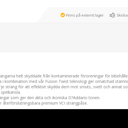
Finns på externt lager
Skicka
strängarna helt skyddade från kontaminerade föroreningar för bibehåll
 i kombination med vår Fusion Twist teknologi ger omatchad stämning
rje sträng för att effektivt skydda dem mot smuts, svett och annat s
 spelkänsla.
ängar som ger den äkta och ikoniska D?Addario tonen.
år återförslutningsbara premium VCI strängpåse.