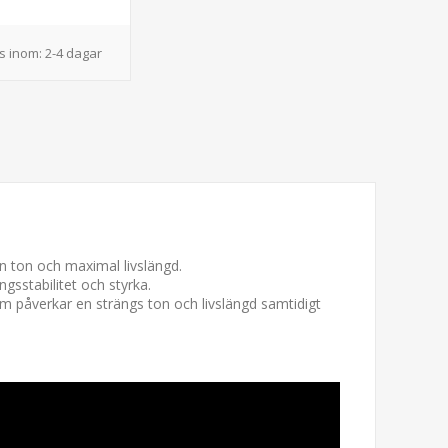
s inom:
2-4 dagar
en ton och maximal livslängd.
sstabilitet och styrka.
om påverkar en strängs ton och livslängd samtidigt