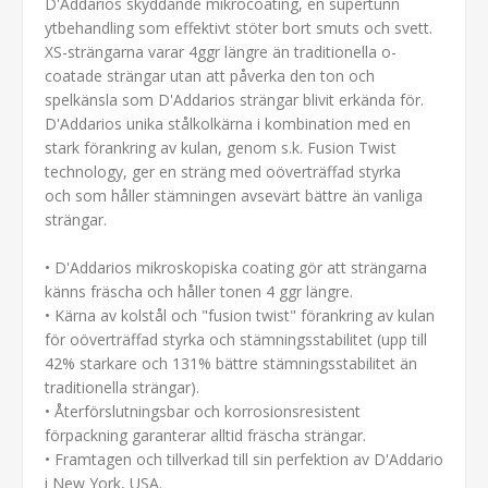
D'Addarios skyddande mikrocoating, en supertunn
ytbehandling som effektivt stöter bort smuts och svett.
XS-strängarna varar 4ggr längre än traditionella o-
coatade strängar utan att påverka den ton och
spelkänsla som D'Addarios strängar blivit erkända för.
D'Addarios unika stålkolkärna i kombination med en
stark förankring av kulan, genom s.k. Fusion Twist
technology, ger en sträng med oöverträffad styrka
och som håller stämningen avsevärt bättre än vanliga
strängar.
• D'Addarios mikroskopiska coating gör att strängarna
känns fräscha och håller tonen 4 ggr längre.
• Kärna av kolstål och "fusion twist" förankring av kulan
för oöverträffad styrka och stämningsstabilitet (upp till
42% starkare och 131% bättre stämningsstabilitet än
traditionella strängar).
• Återförslutningsbar och korrosionsresistent
förpackning garanterar alltid fräscha strängar.
• Framtagen och tillverkad till sin perfektion av D'Addario
i New York, USA.