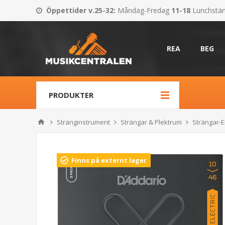
Öppettider v.25-32
:
Måndag-Fredag
11-18
Lunchstä
REA
BEG
PRODUKTER
Stränginstrument
Strängar & Plektrum
Strängar-El
Finns på externt lager