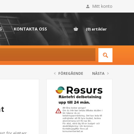
Mitt konto
G
KONTAKTA OSS
(0)
artiklar
FÖREGÅENDE
NÄSTA
ht
st för elgitarr