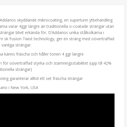
D'Addarios skyddande mikrocoating, en supertunn ytbehandling
arna varar 4ggr längre än traditionella o-coatade strängar utan
ip-On Tuner
D'Addario XTAPB1047-3P
rängar blivit erkända för. D’Addarios unika stålkolkärna i
Extra Light
m sk Fusion Twist technology, ger en sträng med oöverträffad
r
499,00 kr
vanliga strängar.
na känns fräscha och håller tonen 4 ggr längre
n för oöverträffad styrka och stämningsstabilitet (upp till 42%
tionella strängar)
ning garanterar alltid ett set fräscha strängar
ddario i New York, USA