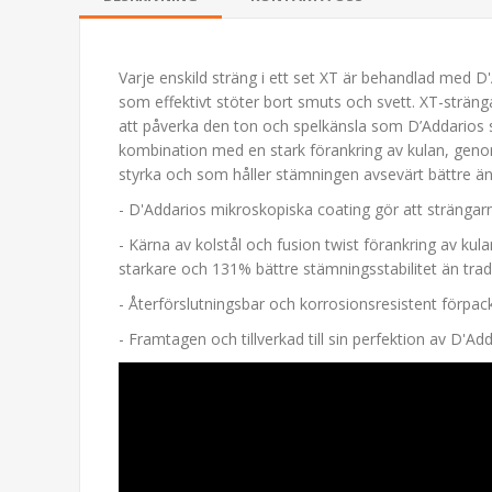
Varje enskild sträng i ett set XT är behandlad med 
som effektivt stöter bort smuts och svett. XT-sträng
yser KG6B
Boss TU-05 Cl
att påverka den ton och spelkänsla som D’Addarios st
kombination med en stark förankring av kulan, geno
299,00 kr
429,00 k
styrka och som håller stämningen avsevärt bättre än 
- D'Addarios mikroskopiska coating gör att strängar
- Kärna av kolstål och fusion twist förankring av kula
starkare och 131% bättre stämningsstabilitet än tradi
- Återförslutningsbar och korrosionsresistent förpack
- Framtagen och tillverkad till sin perfektion av D'A