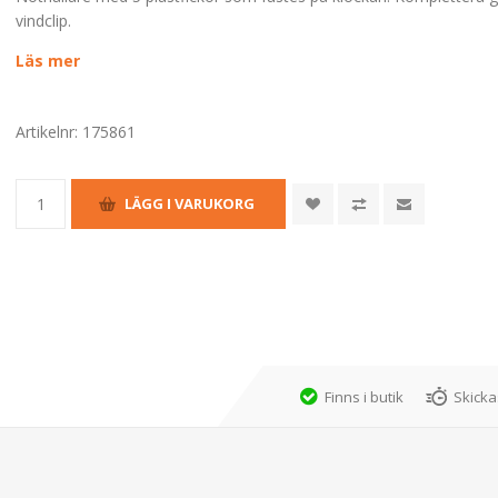
vindclip.
Läs mer
Artikelnr:
175861
Finns i butik
Skicka