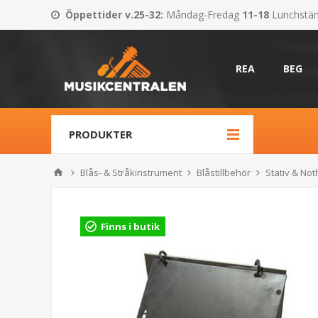
Öppettider v.25-32
:
Måndag-Fredag
11-18
Lunchstä
REA
BEG
PRODUKTER
Blås- & Stråkinstrument
Blåstillbehör
Stativ & Not
Finns i butik