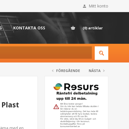
Mitt konto
G
KONTAKTA OSS
(0)
artiklar
FÖREGÅENDE
NÄSTA
 Plast
 gärna med en