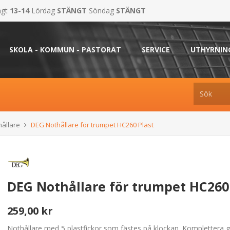
ngt
13-14
Lördag
STÄNGT
Söndag
STÄNGT
SKOLA - KOMMUN - PASTORAT
SERVICE
UTHYRNIN
hållare
DEG Nothållare för trumpet HC260 Plast
DEG Nothållare för trumpet HC260
259,00 kr
Nothållare med 5 plastfickor som fästes på klockan. Komplettera