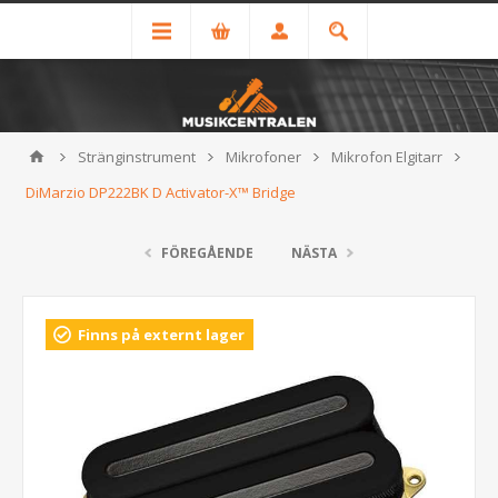
Stränginstrument
Mikrofoner
Mikrofon Elgitarr
DiMarzio DP222BK D Activator-X™ Bridge
FÖREGÅENDE
NÄSTA
Finns på externt lager