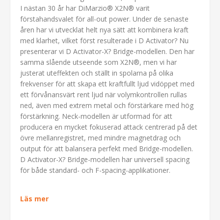
I nästan 30 år har DiMarzio® X2N® varit
förstahandsvalet för all-out power. Under de senaste
åren har vi utvecklat helt nya sätt att kombinera kraft
med klarhet, vilket först resulterade i D Activator? Nu
presenterar vi D Activator-X? Bridge-modellen. Den har
samma slående utseende som X2N®, men vi har
justerat uteffekten och ställt in spolarna på olika
frekvenser för att skapa ett kraftfullt ljud vidöppet med
ett förvånansvärt rent ljud när volymkontrollen rullas
ned, även med extrem metal och förstärkare med hög
förstärkning. Neck-modellen är utformad för att
producera en mycket fokuserad attack centrerad på det
övre mellanregistret, med mindre magnetdrag och
output för att balansera perfekt med Bridge-modellen.
D Activator-X? Bridge-modellen har universell spacing
för både standard- och F-spacing-applikationer.
Läs mer