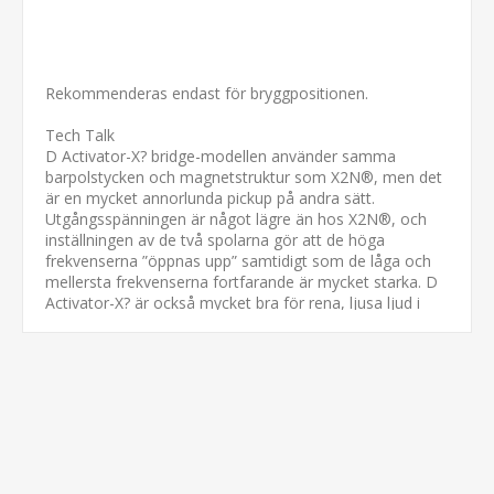
Rekommenderas endast för bryggpositionen.
Tech Talk
D Activator-X? bridge-modellen använder samma
barpolstycken och magnetstruktur som X2N®, men det
är en mycket annorlunda pickup på andra sätt.
Utgångsspänningen är något lägre än hos X2N®, och
inställningen av de två spolarna gör att de höga
frekvenserna ”öppnas upp” samtidigt som de låga och
mellersta frekvenserna fortfarande är mycket starka. D
Activator-X? är också mycket bra för rena, ljusa ljud i
split- och parallellägen.
Specifikationer. DP222BK:
Finish: Svart. F-spaced.
Polskenor: Svart.
Snabbkoppling: Ja.
Kabeldragning: 4 ledare.
Magnet: Keramisk.
Utgång mV: 500.