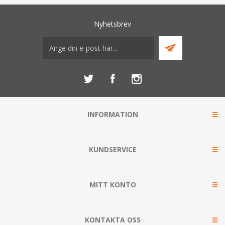
DC-resistans: 14,51 kohm.
År för introduktion: 2008.
Nyhetsbrev
Patent: ej tillämpligt.
INFORMATION
KUNDSERVICE
MITT KONTO
KONTAKTA OSS