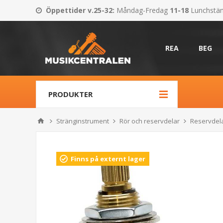
Öppettider v.25-32
:
Måndag-Fredag
11-18
Lunchstä
REA
BEG
PRODUKTER
Stränginstrument
Rör och reservdelar
Reservdela
Finns på externt lager