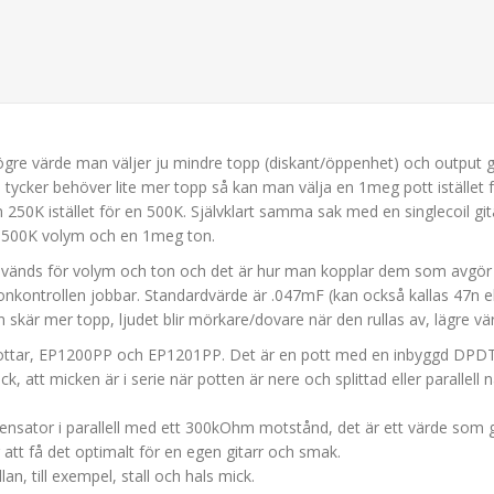
högre värde man väljer ju mindre topp (diskant/öppenhet) och output går
ycker behöver lite mer topp så kan man välja en 1meg pott istället fö
250K istället för en 500K. Självklart samma sak med en singlecoil gita
en 500K volym och en 1meg ton.
används för volym och ton och det är hur man kopplar dem som avgör v
onkontrollen jobbar. Standardvärde är .047mF (kan också kallas 47n 
 skär mer topp, ljudet blir mörkare/dovare när den rullas av, lägre vä
ottar, EP1200PP och EP1201PP. Det är en pott med en inbyggd DPDT s
ck, att micken är i serie när potten är nere och splittad eller parallell 
nsator i parallell med ett 300kOhm motstånd, det är ett värde som ge
 att få det optimalt för en egen gitarr och smak.
, till exempel, stall och hals mick.