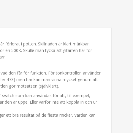
 förlorat i potten. Skillnaden är klart märkbar.
r en 500K. Skulle man tycka att gitarren har för
rr.
ad den får för funktion. För tonkontrollen använder
eller 473) men här kan man vinna mycket genom att
rden gör motsatsen (självklart).
witch som kan användas för att, till exempel,
när den är uppe. Eller varför inte att koppla in och ur
r ett bra resultat på de flesta mickar. Värden kan