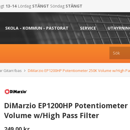
ngt
13-14
Lördag
STÄNGT
Söndag
STÄNGT
SKOLA - KOMMUN - PASTORAT
SERVICE
UTHYRNIN
r Gitarr/bas
DiMarzio EP1200HP Potentiometer 250K Volume w/High Pas
DiMarzio EP1200HP Potentiometer
Volume w/High Pass Filter
249,00 kr