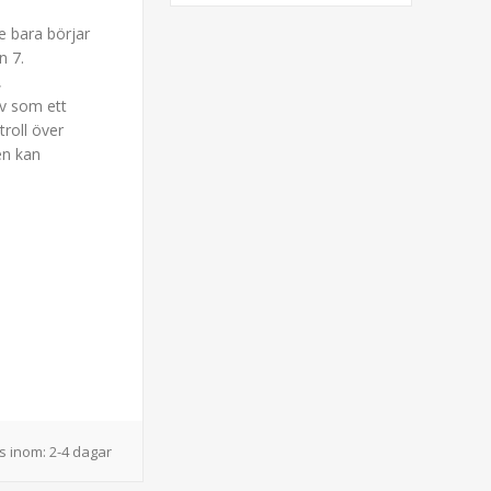
e bara börjar
n 7.
,
rv som ett
troll över
en kan
s inom:
2-4 dagar