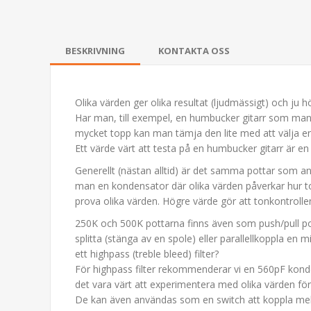
BESKRIVNING
KONTAKTA OSS
Olika värden ger olika resultat (ljudmässigt) och ju 
Har man, till exempel, en humbucker gitarr som man t
mycket topp kan man tämja den lite med att välja en 
Ett värde värt att testa på en humbucker gitarr är 
Generellt (nästan alltid) är det samma pottar som 
man en kondensator där olika värden påverkar hur t
prova olika värden. Högre värde gör att tonkontrollen
250K och 500K pottarna finns även som push/pull p
splitta (stänga av en spole) eller parallellkoppla en mi
ett highpass (treble bleed) filter?
För highpass filter rekommenderar vi en 560pF konde
det vara värt att experimentera med olika värden för
De kan även användas som en switch att koppla mellan