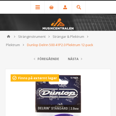
Stränginstrument
Strängar & Plektrum
Plektrum
Dunlop Delrin 500 41P2.0 Plektrum 12-pack
FÖREGÅENDE
NÄSTA
Finns på externt lager