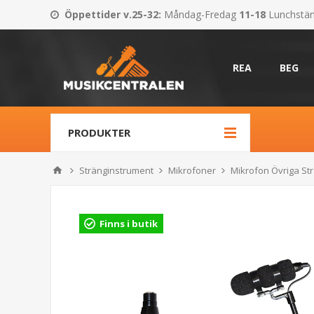
Öppettider v.25-32
:
Måndag-Fredag
11-18
Lunchstä
REA
BEG
PRODUKTER
Stränginstrument
Mikrofoner
Mikrofon Övriga St
Finns i butik