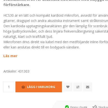
förförstärkare.
HCS30 är en lätt och kompakt kardioid mikrofon, avsedd för använ
gitarrer, dragspel och andra akustiska instrument samt stråkinstru
Den kardioida upptagningskaraktären gör den lämplig för scenbruk
höga ljudtrycksnivåer, och dess linjära frekvensåtergivning säkerstäl
naturligt, klart och kraftfullt ljud.
Mikrofonen drivs direkt via kabel med den medföljande inline-förfö
eller kan anslutas direkt till en bodypack-sändare.
Läs mer
Artikelnr:
431303
Finns i butik
Skicka