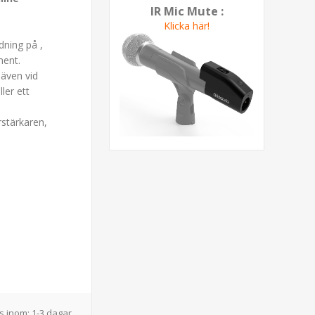
IR Mic Mute :
Klicka här!
dning på ,
ment.
 även vid
ler ett
rstärkaren,
s inom:
1-3 dagar