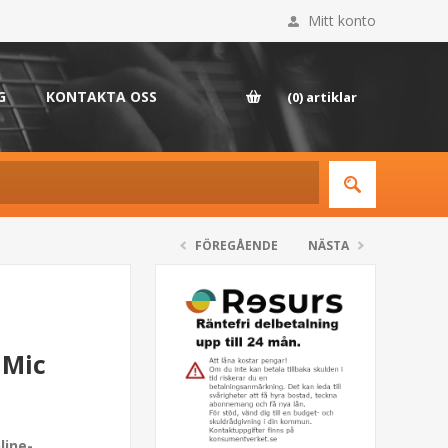
Mitt konto
G
KONTAKTA OSS
(0)
artiklar
FÖREGÅENDE
NÄSTA
 Mic
line-