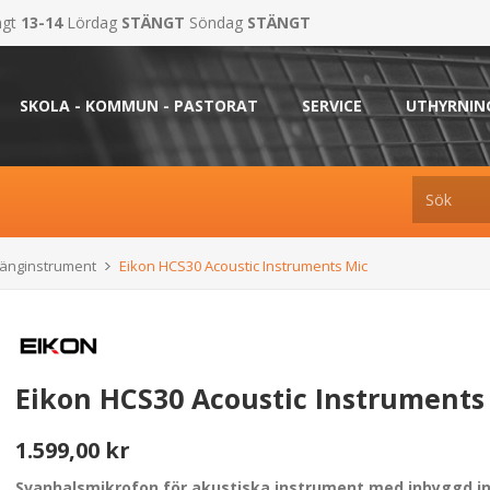
ngt
13-14
Lördag
STÄNGT
Söndag
STÄNGT
SKOLA - KOMMUN - PASTORAT
SERVICE
UTHYRNIN
ränginstrument
Eikon HCS30 Acoustic Instruments Mic
Eikon HCS30 Acoustic Instruments
1.599,00 kr
Svanhalsmikrofon för akustiska instrument med inbyggd in