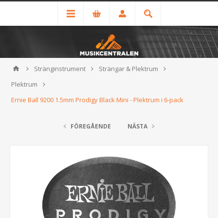
Stränginstrument
Strängar & Plektrum
Plektrum
Ernie Ball 9200 1.5mm Prodigy Black Mini - Plektrum i 6-pack
FÖREGÅENDE
NÄSTA