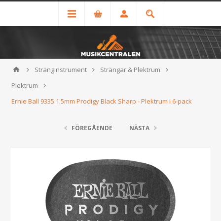
Stränginstrument
Strängar & Plektrum
Plektrum
Ernie Ball 9335 1.5mm Prodigy Black Sharp - Plektrum i 6-pack
FÖREGÅENDE
NÄSTA