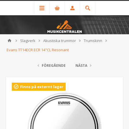
Slagverk
Akustiska trummor
Trumskinn
Evans TT14ECR ECR 14"CL Resonant
FÖREGÅENDE
NÄSTA
Finns på externt lager