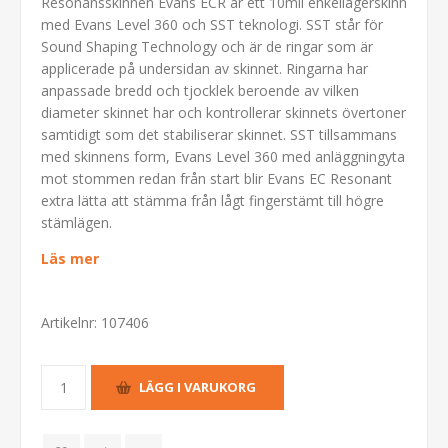
Resonansskinnen Evans ECR är ett 10mil enkellagerskinn
med Evans Level 360 och SST teknologi. SST står för
Sound Shaping Technology och är de ringar som är
applicerade på undersidan av skinnet. Ringarna har
anpassade bredd och tjocklek beroende av vilken
diameter skinnet har och kontrollerar skinnets övertoner
samtidigt som det stabiliserar skinnet. SST tillsammans
med skinnens form, Evans Level 360 med anläggningyta
mot stommen redan från start blir Evans EC Resonant
extra lätta att stämma från lågt fingerstämt till högre
stämlägen.
Läs mer
Artikelnr:
107406