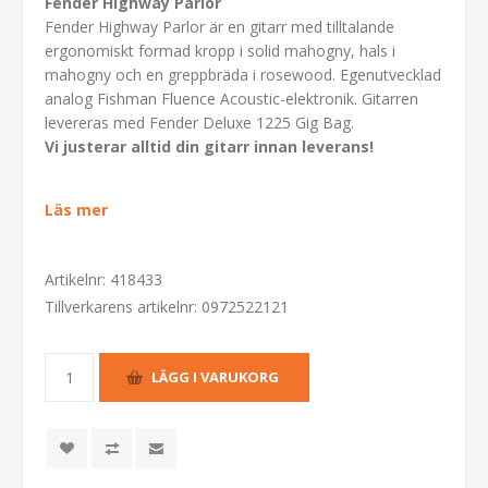
Fender Highway Parlor
Fender Highway Parlor är en gitarr med tilltalande
ergonomiskt formad kropp i solid mahogny, hals i
mahogny och en greppbräda i rosewood. Egenutvecklad
analog Fishman Fluence Acoustic-elektronik. Gitarren
levereras med Fender Deluxe 1225 Gig Bag.
Vi justerar alltid din gitarr innan leverans!
Läs mer
Artikelnr:
418433
Tillverkarens artikelnr:
0972522121