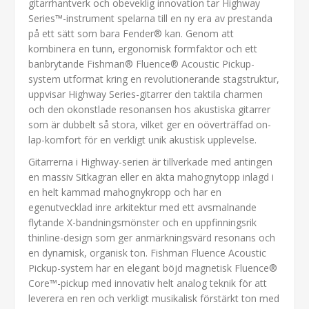
gitarrhantverk och obeveklig innovation tar Highway
Series™-instrument spelarna till en ny era av prestanda
på ett sätt som bara Fender® kan. Genom att
kombinera en tunn, ergonomisk formfaktor och ett
banbrytande Fishman® Fluence® Acoustic Pickup-
system utformat kring en revolutionerande stagstruktur,
uppvisar Highway Series-gitarrer den taktila charmen
och den okonstlade resonansen hos akustiska gitarrer
som är dubbelt så stora, vilket ger en oöverträffad on-
lap-komfort för en verkligt unik akustisk upplevelse.
Gitarrerna i Highway-serien är tillverkade med antingen
en massiv Sitkagran eller en äkta mahognytopp inlagd i
en helt kammad mahognykropp och har en
egenutvecklad inre arkitektur med ett avsmalnande
flytande X-bandningsmönster och en uppfinningsrik
thinline-design som ger anmärkningsvärd resonans och
en dynamisk, organisk ton. Fishman Fluence Acoustic
Pickup-system har en elegant böjd magnetisk Fluence®
Core™-pickup med innovativ helt analog teknik för att
leverera en ren och verkligt musikalisk förstärkt ton med