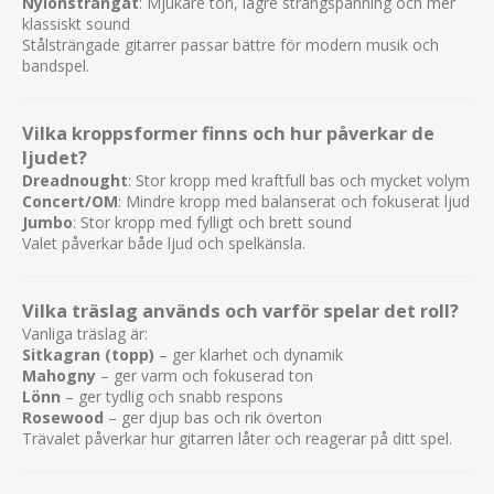
Nylonsträngat
: Mjukare ton, lägre strängspänning och mer
klassiskt sound
Stålsträngade gitarrer passar bättre för modern musik och
bandspel.
Vilka kroppsformer finns och hur påverkar de
ljudet?
Dreadnought
: Stor kropp med kraftfull bas och mycket volym
Concert/OM
: Mindre kropp med balanserat och fokuserat ljud
Jumbo
: Stor kropp med fylligt och brett sound
Valet påverkar både ljud och spelkänsla.
Vilka träslag används och varför spelar det roll?
Vanliga träslag är:
Sitkagran (topp)
– ger klarhet och dynamik
Mahogny
– ger varm och fokuserad ton
Lönn
– ger tydlig och snabb respons
Rosewood
– ger djup bas och rik överton
Trävalet påverkar hur gitarren låter och reagerar på ditt spel.