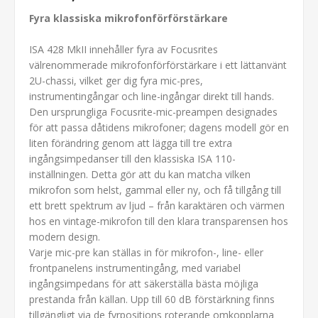
Fyra klassiska mikrofonförförstärkare
ISA 428 MkII innehåller fyra av Focusrites
välrenommerade mikrofonförförstärkare i ett lättanvänt
2U-chassi, vilket ger dig fyra mic-pres,
instrumentingångar och line-ingångar direkt till hands.
Den ursprungliga Focusrite-mic-preampen designades
för att passa dåtidens mikrofoner; dagens modell gör en
liten förändring genom att lägga till tre extra
ingångsimpedanser till den klassiska ISA 110-
inställningen. Detta gör att du kan matcha vilken
mikrofon som helst, gammal eller ny, och få tillgång till
ett brett spektrum av ljud – från karaktären och värmen
hos en vintage-mikrofon till den klara transparensen hos
modern design.
Varje mic-pre kan ställas in för mikrofon-, line- eller
frontpanelens instrumentingång, med variabel
ingångsimpedans för att säkerställa bästa möjliga
prestanda från källan. Upp till 60 dB förstärkning finns
tillgängligt via de fyrpositions roterande omkopplarna