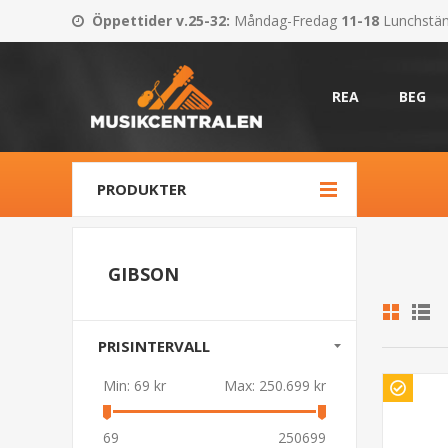
Öppettider v.25-32
:
Måndag-Fredag
11-18
Lunchstä
REA
BEG
PRODUKTER
GIBSON
PRISINTERVALL
Min:
69 kr
Max:
250.699 kr
69
250699