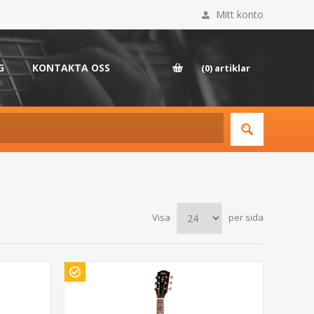
Mitt konto
G
KONTAKTA OSS
(0)
artiklar
Visa
per sida