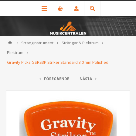
Stränginstrument
Strängar & Plektrum
Plektrum
Gravity Picks GSRS3P Striker Standard 3.0 mm Polished
FÖREGÅENDE
NÄSTA