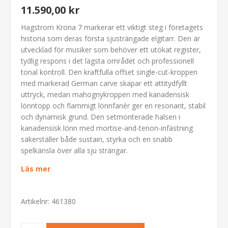
11.590,00 kr
Hagstrom Krona 7 markerar ett viktigt steg i företagets
historia som deras första sjusträngade elgitarr. Den är
utvecklad för musiker som behöver ett utökat register,
tydlig respons i det lägsta området och professionell
tonal kontroll. Den kraftfulla offset single-cut-kroppen
med markerad German carve skapar ett attitydfyllt
uttryck, medan mahognykroppen med kanadensisk
lönntopp och flammigt lönnfanér ger en resonant, stabil
och dynamisk grund. Den setmonterade halsen i
kanadensisk lönn med mortise-and-tenon-infästning
säkerställer både sustain, styrka och en snabb
spelkänsla över alla sju strängar.
Läs mer
Artikelnr:
461380