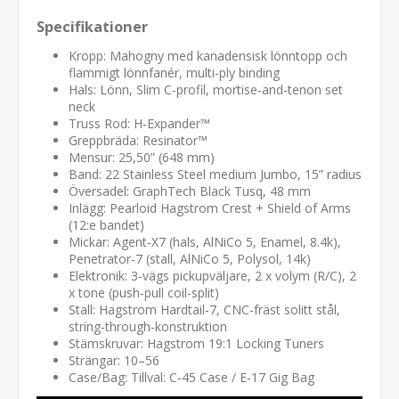
Specifikationer
Kropp: Mahogny med kanadensisk lönntopp och
flammigt lönnfanér, multi-ply binding
Hals: Lönn, Slim C-profil, mortise-and-tenon set
neck
Truss Rod: H‑Expander™
Greppbräda: Resinator™
Mensur: 25,50” (648 mm)
Band: 22 Stainless Steel medium Jumbo, 15” radius
Översadel: GraphTech Black Tusq, 48 mm
Inlägg: Pearloid Hagstrom Crest + Shield of Arms
(12:e bandet)
Mickar: Agent‑X7 (hals, AlNiCo 5, Enamel, 8.4k),
Penetrator‑7 (stall, AlNiCo 5, Polysol, 14k)
Elektronik: 3‑vägs pickupväljare, 2 x volym (R/C), 2
x tone (push‑pull coil-split)
Stall: Hagstrom Hardtail‑7, CNC-fräst solitt stål,
string-through-konstruktion
Stämskruvar: Hagstrom 19:1 Locking Tuners
Strängar: 10–56
Case/Bag: Tillval: C‑45 Case / E‑17 Gig Bag