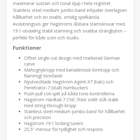
maximerar sustain och tonal djup i hela registret.
Stainless steel medium jumbo‑band erbjuder överlägsen
hållbarhet och en snabb, smidig spelkänsla.
Avslutningsvis ger Hagstroms låsbara stämskruvar med
19:1-utväxling stabil stämning och snabba strängbyten –
perfekt för både scen och studio.
Funktioner
Offset single-cut design med markerad German
carve
Mahognykropp med kanadensisk lönntopp och
flammigt lönnfanér
Nyutvecklade Hagstrom Agent‑X7 (hals) och
Penetrator‑7 (stall) humbuckers
Push‑pull coil-split på båda tone-kontrollerna
Hagstrom Hardtail‑7 CNC-fräst solitt stål-stakk
med string-through-kropp
Stainless steel medium jumbo‑band för hållbarhet
och precision
Hagstrom 19:1 locking tuners
25,5” mensur för tydlighet och respons