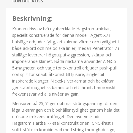
KONTAKTA OSS
Beskrivning:
Kronan drivs av två nyutvecklade Hagstrom-mickar,
speciellt konstruerade för denna modell. Agent‑X7 i
halsläge erbjuder fyllig, artikulerad värme och tydlighet i
både ackord och melodiska linjer, medan Penetrator‑7 i
stalläge levererar högoutput-aggression, skärpa och
imponerande klarhet. Båda mickarna använder AlNiCo
5‑magneter, och varje tone-kontroll erbjuder push‑pull
coil-split för snabb åtkomst till ljusare, singlecoil-
inspirerade klanger. Nickel-silver-ramar och bakplåtar
ger stabil magnetisk balans och ett jämnt, harmoniskt
frekvenssvar vid alla nivåer av gain.
Mensuren på 25,5” ger optimal strängspänning för den
låga B-strängen och bibehåller tydlighet genom hela det
utökade frekvensomfånget. Den nyutvecklade
Hagstrom Hardtail‑7-stallkonstruktionen, CNC-fräst i
solitt stål och kombinerad med string-through‑design,